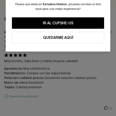
Parece que estás en
Estados Unidos
.
¿Quieres cambiar al sitio
local para una mejor experiencia?
1 COMENTARIO
IR AL CUPSHE-US
a****
13/07/2026
Tamaño:
Justo
QUEDARME AQUÍ
Talla de sujetador:
85
Tamaño comprado:
S / S
Muy bonito, talla bien y tejido buena calidad
Apariencia:
Muy satisfecho/a
Rendimiento:
Cumple con las expectativas
Relación calidad-precio:
Excelente relación calidad-precio
Mano de obra:
Excelente
Tejido:
Calidad premium
Reseña Incentivada
0