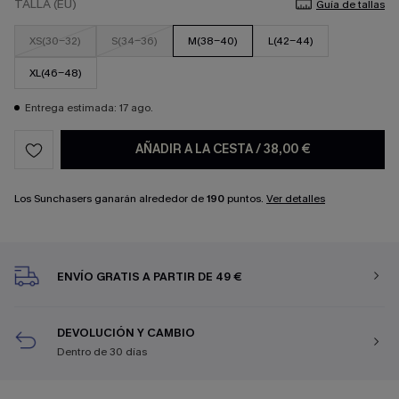
TALLA (EU)
Guía de tallas
XS(30-32)
S(34-36)
M(38-40)
L(42-44)
XL(46-48)
Entrega estimada: 17 ago.
AÑADIR A LA CESTA
/
38,00 €
Los Sunchasers ganarán alrededor de
190
puntos.
Ver detalles
ENVÍO GRATIS A PARTIR DE 49 €
DEVOLUCIÓN Y CAMBIO
Dentro de 30 días