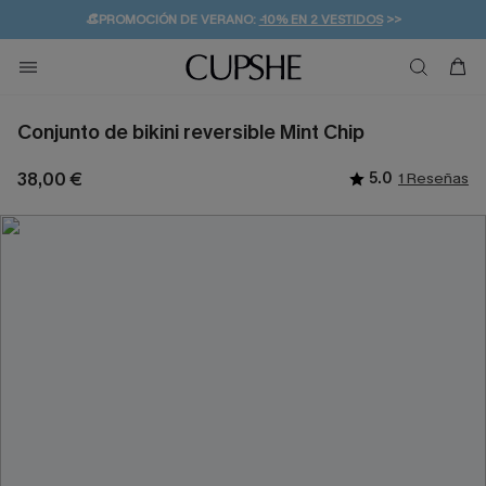
👒PROMOCIÓN DE VERANO:
-10% EN 2 VESTIDOS
>>
🚚ENVÍO GRATUITO A PARTIR DE 49 € >>
💌¡SUSCRIBIRSE & GANAR -10% EXTRA!
Conjunto de bikini reversible Mint Chip
38,00 €
5.0
1 Reseñas