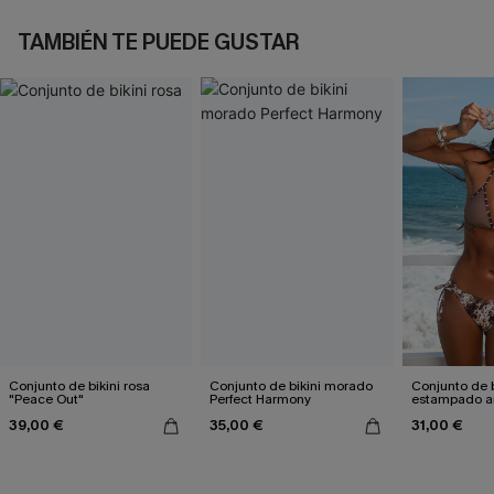
TAMBIÉN TE PUEDE GUSTAR
Conjunto de bikini rosa
Conjunto de bikini morado
Conjunto de b
"Peace Out"
Perfect Harmony
estampado a
atractivo
39,00 €
35,00 €
31,00 €