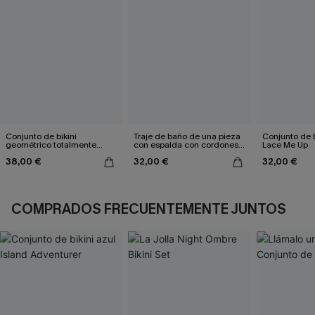
Conjunto de bikini
Traje de baño de una pieza
Conjunto de b
geométrico totalmente
con espalda con cordones y
Lace Me Up
genial
aleteo floral
38,00 €
32,00 €
32,00 €
COMPRADOS FRECUENTEMENTE JUNTOS