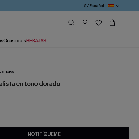
€ / Español
os
Ocasiones
REBAJAS
 cambios
alista en tono dorado
NOTIFÍQUEME