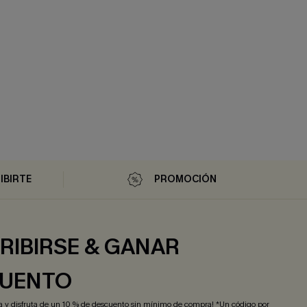
IBIRTE
PROMOCIÓN
RIBIRSE & GANAR
UENTO
ra y disfruta de un 10 % de descuento sin mínimo de compra! *Un código por