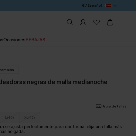
€ / Español
os
Ocasiones
REBAJAS
 cambios
ldeadoras negras de malla medianoche
Guía de tallas
L(40)
XL(42)
a se ajusta perfectamente para dar forma: elija una talla más
más holgada.