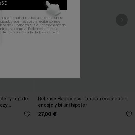
RSE
r este formulario, usted acepta nuestros
acidad
, y además acepta recibir correos
ticos de Cupshe en cualquier momento del
r ninguna compra. Podemos utilizar la
ductos y ofertas adaptados a su perfil.
ster y top de
Release Happiness Top con espalda de
Hazy
encaje y bikini hipster
27,00 €