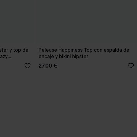
ster y top de
Release Happiness Top con espalda de
Hazy
encaje y bikini hipster
27,00 €