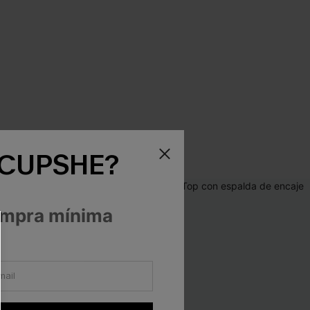
 CUPSHE?
ompra mínima