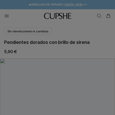
🔥REBAJAS DE VERANO:
HASTA -50%
>>
👒PROMOCIÓN DE VERANO:
🚚ENVÍO GRATUITO A PARTIR DE 49 € >>
💌¡SUSCRIBIRSE & GANAR -10% EXTRA!
-10% EN 2 VESTIDOS
>>
Sin devoluciones ni cambios
Pendientes dorados con brillo de sirena
5,90 €