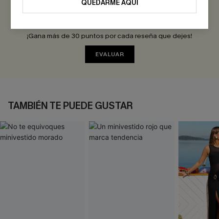
QUEDARME AQUÍ
Sé el Primero en Reseñar
¡Gana más de 30 puntos por cada reseña que dejes!
EVALUAR
TAMBIÉN TE PUEDE GUSTAR