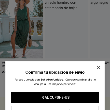
Vestido largo con abertura
Vestido con cinturón y un
Impresionante
lateral verde bosque
solo hombro con
negro
estampado de hojas
Confirma tu ubicación de envío
27,00 €
34,00 €
39,00 €
Parece que estás en
Estados Unidos
.
¿Quieres cambiar al sitio
local para una mejor experiencia?
RESEÑAS DE CLIENTES
IR AL CUPSHE-US
0.0