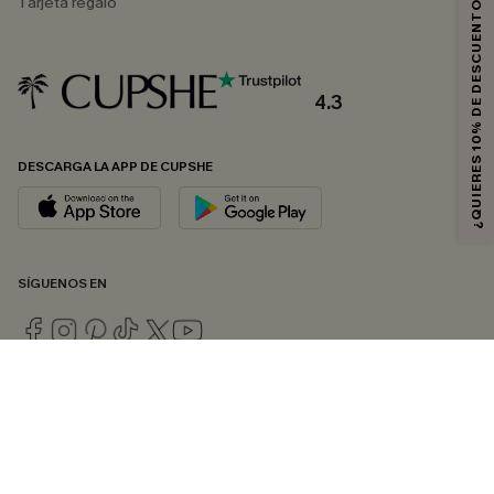
¿QUIERES 10% DE DESCUENTO?
Tarjeta regalo
4.3
DESCARGA LA APP DE CUPSHE
SÍGUENOS EN
© 2026 CUPSHE ESPAÑA
Consulte nuestras
Condiciones Generales
,
Política de Privacidad
y
Declaración de accesibilidad
.