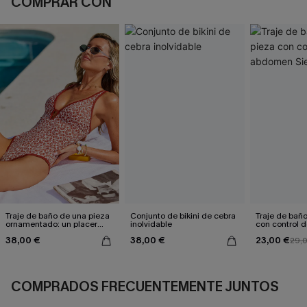
COMPRAR CON
Traje de baño de una pieza
Conjunto de bikini de cebra
Traje de bañ
ornamentado: un placer
inolvidable
con control
culpable
Sienna Sun
38,00 €
38,00 €
23,00 €
29,
COMPRADOS FRECUENTEMENTE JUNTOS