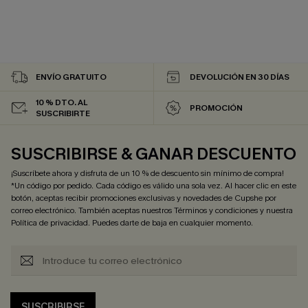
ENVÍO GRATUITO
DEVOLUCIÓN EN 30 DÍAS
10 % DTO. AL
PROMOCIÓN
SUSCRIBIRTE
SUSCRIBIRSE & GANAR DESCUENTO
¡Suscríbete ahora y disfruta de un 10 % de descuento sin mínimo de compra!
*Un código por pedido. Cada código es válido una sola vez. Al hacer clic en este
botón, aceptas recibir promociones exclusivas y novedades de Cupshe por
correo electrónico. También aceptas nuestros
Términos y condiciones
y nuestra
Política de privacidad
. Puedes darte de baja en cualquier momento.
SUSCRIBIRSE