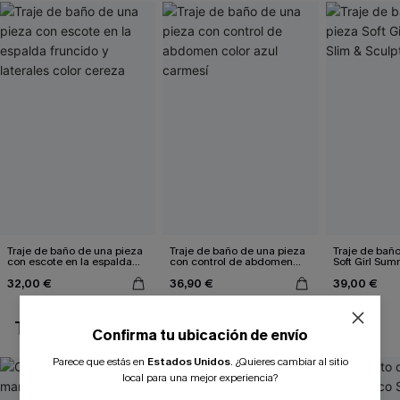
Traje de baño de una pieza
Traje de baño de una pieza
Traje de bañ
con escote en la espalda
con control de abdomen
Soft Girl Sum
fruncido y laterales color
color azul carmesí
Sculpt
32,00 €
36,90 €
39,00 €
cereza
TAMBIÉN TE PUEDE GUSTAR
Confirma tu ubicación de envío
Parece que estás en
Estados Unidos
.
¿Quieres cambiar al sitio
local para una mejor experiencia?