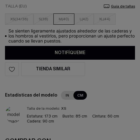
TALLA (EU)
Guía de tallas
XS(34/36)
S(38)
M(40)
L(42)
XL(44)
Se sienten ligeramente ajustados alrededor de las caderas y
los hombros al vestirlos, pero proporcionan un ajuste perfecto
cuando se llevan puestos.
NOTIFÍQUEME
TIENDA SIMILAR
Estadísticas del modelo
IN
CM
Talla de la modelo:
XS
Estatura:
173 cm
Busto:
85 cm
Cintura:
60 cm
Cadera:
90 cm