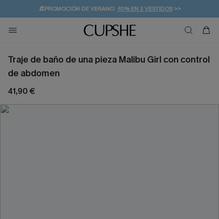
👒PROMOCIÓN DE VERANO:
-10% EN 2 VESTIDOS
>>
🚚ENVÍO GRATUITO A PARTIR DE 49 € >>
💌¡SUSCRIBIRSE & GANAR -10% EXTRA!
Traje de baño de una pieza Malibu Girl con control
de abdomen
41,90 €