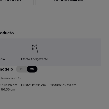
roducto
cial
Efecto Adelgazante
 modelo
IN
CM
e la modelo:
S
:
175.26 cm
Busto:
81.28 cm
Cintura:
62.23 cm
86.36 cm
N