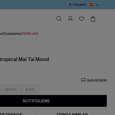
€ / Español
os
Ocasiones
REBAJAS
tropical Mai Tai Mood
Guía de tallas
L(40/42)
XL(44)
NOTIFÍQUEME
 DE DESEOS
TIENDA SIMILAR