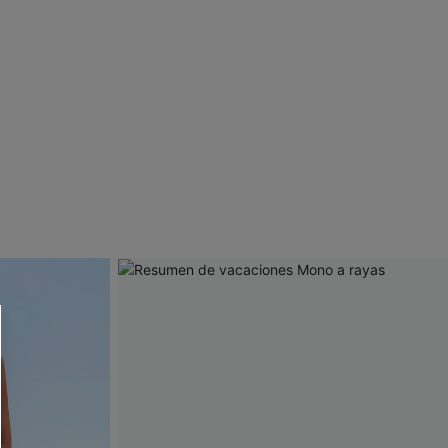
 CUPSHE?
ompra mínima