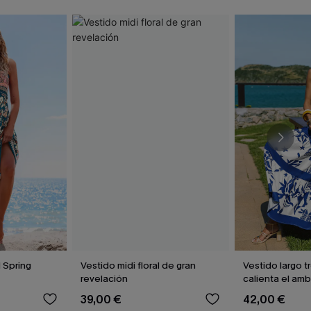
l Spring
Vestido midi floral de gran
Vestido largo t
revelación
calienta el am
39,00 €
42,00 €