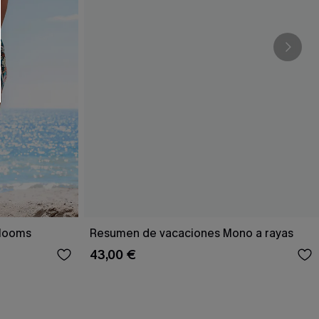
RSE
r este formulario, usted acepta nuestros
acidad
, y además acepta recibir correos
ticos de Cupshe en cualquier momento del
r ninguna compra. Podemos utilizar la
ductos y ofertas adaptados a su perfil.
Blooms
Resumen de vacaciones Mono a rayas
43,00 €