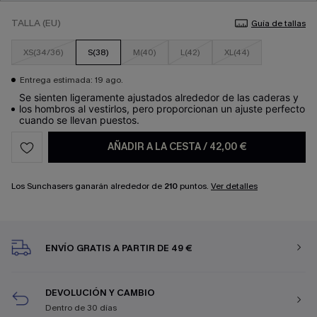
TALLA (EU)
Guía de tallas
XS(34/36)
S(38)
M(40)
L(42)
XL(44)
Entrega estimada: 19 ago.
Se sienten ligeramente ajustados alrededor de las caderas y
los hombros al vestirlos, pero proporcionan un ajuste perfecto
cuando se llevan puestos.
AÑADIR A LA CESTA
/
42,00 €
Los Sunchasers ganarán alrededor de
210
puntos.
Ver detalles
ENVÍO GRATIS A PARTIR DE 49 €
DEVOLUCIÓN Y CAMBIO
Dentro de 30 días