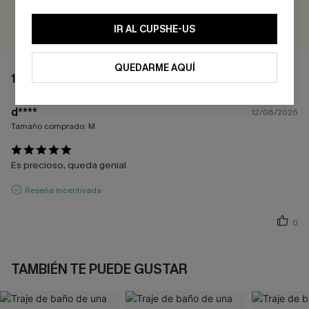
EVALUAR
IR AL CUPSHE-US
QUEDARME AQUÍ
1 COMENTARIO
d****
12/06/2026
Tamaño comprado:
M
Es precioso, queda genial
Reseña Incentivada
0
TAMBIÉN TE PUEDE GUSTAR