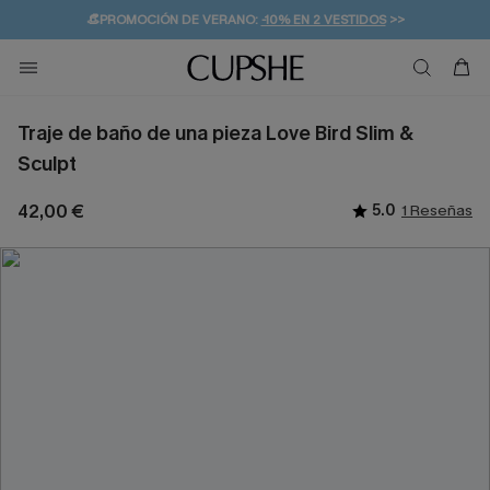
👒PROMOCIÓN DE VERANO:
-10% EN 2 VESTIDOS
>>
🚚ENVÍO GRATUITO A PARTIR DE 49 € >>
💌¡SUSCRIBIRSE & GANAR -10% EXTRA!
Traje de baño de una pieza Love Bird Slim &
Sculpt
42,00 €
5.0
1 Reseñas