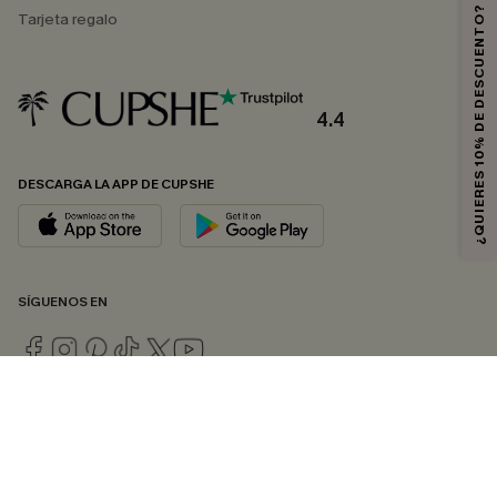
¿QUIERES 10% DE DESCUENTO?
Tarjeta regalo
4.4
DESCARGA LA APP DE CUPSHE
SÍGUENOS EN
© 2026 CUPSHE ESPAÑA
Consulte nuestras
Condiciones Generales
,
Política de Privacidad
y