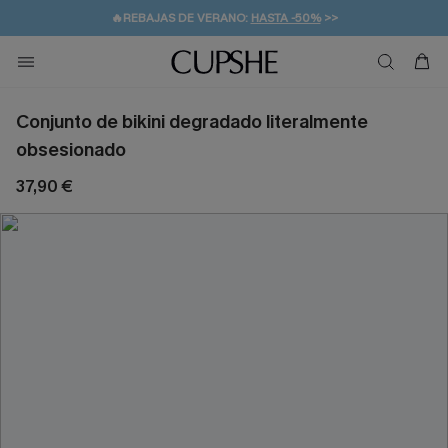
🔥REBAJAS DE VERANO:
HASTA -50%
>>
👒PROMOCIÓN DE VERANO:
🚚ENVÍO GRATUITO A PARTIR DE 49 € >>
💌¡SUSCRIBIRSE & GANAR -10% EXTRA!
-10% EN 2 VESTIDOS
>>
Conjunto de bikini degradado literalmente
obsesionado
37,90 €