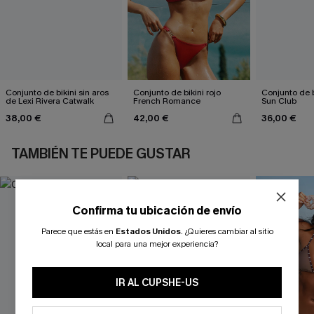
Conjunto de bikini sin aros
Conjunto de bikini rojo
Conjunto de b
de Lexi Rivera Catwalk
French Romance
Sun Club
38,00 €
42,00 €
36,00 €
TAMBIÉN TE PUEDE GUSTAR
Confirma tu ubicación de envío
Parece que estás en
Estados Unidos
.
¿Quieres cambiar al sitio
local para una mejor experiencia?
IR AL CUPSHE-US