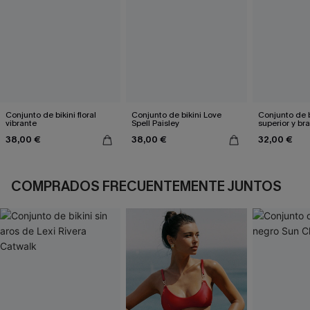
Conjunto de bikini floral
Conjunto de bikini Love
Conjunto de b
vibrante
Spell Paisley
superior y br
reversible de
38,00 €
38,00 €
32,00 €
marrón
COMPRADOS FRECUENTEMENTE JUNTOS