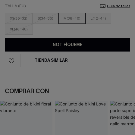
TALLA (EU)
Guía de tallas
XS(30-32)
S(34-36)
M(38-40)
L(42-44)
XL(46-48)
NOTIFÍQUEME
TIENDA SIMILAR
COMPRAR CON