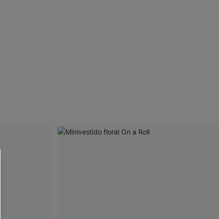
 CUPSHE?
ompra mínima