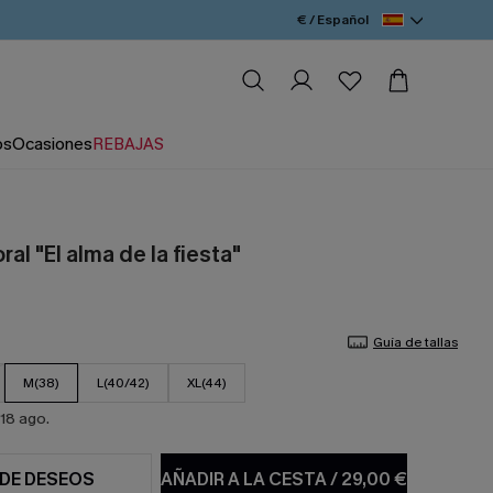
€ / Español
os
Ocasiones
REBAJAS
ral "El alma de la fiesta"
Guía de tallas
M(38)
L(40/42)
XL(44)
18 ago.
 DE DESEOS
AÑADIR A LA CESTA
/
29,00 €