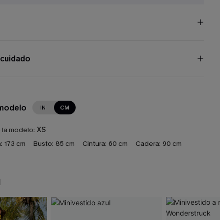
 cuidado
 modelo
IN
CM
e la modelo:
XS
:
173 cm
Busto:
85 cm
Cintura:
60 cm
Cadera:
90 cm
N