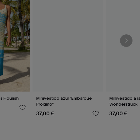
s Flourish
Minivestido azul "Embarque
Minivestido a r
Próximo"
Wonderstruck
37,00 €
37,00 €