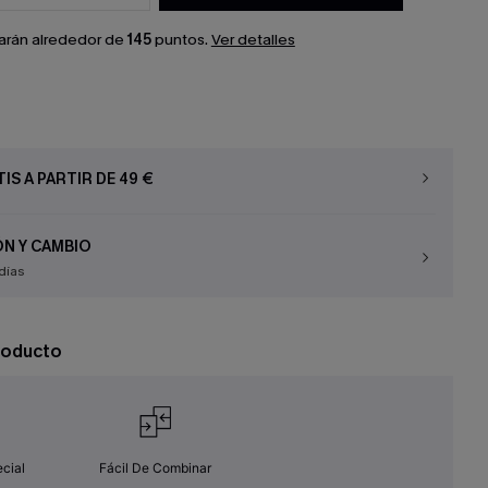
arán alrededor de
145
puntos.
Ver detalles
IS A PARTIR DE 49 €
N Y CAMBIO
días
roducto
cial
Fácil De Combinar