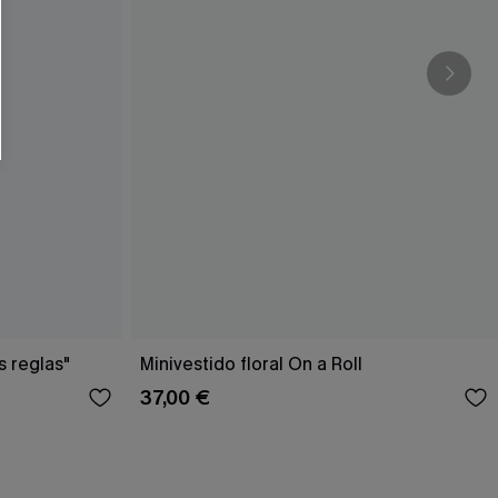
RSE
r este formulario, usted acepta nuestros
acidad
, y además acepta recibir correos
ticos de Cupshe en cualquier momento del
r ninguna compra. Podemos utilizar la
ductos y ofertas adaptados a su perfil.
s reglas"
Minivestido floral On a Roll
37,00 €