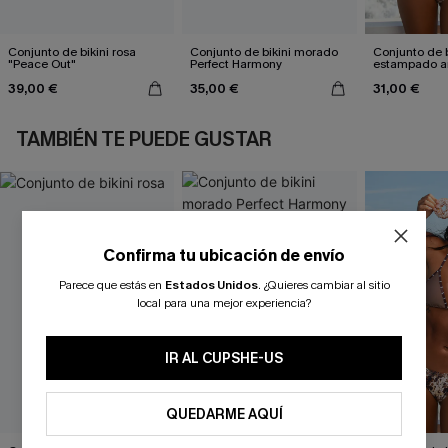
Conjunto de bikini rosa
Conjunto de bikini morado
Conjunto de b
"Peace Out"
Perfect Harmony
estampado a
atractivo
39,00 €
35,00 €
31,00 €
TAMBIÉN TE PUEDE GUSTAR
Confirma tu ubicación de envío
Parece que estás en
Estados Unidos
.
¿Quieres cambiar al sitio
local para una mejor experiencia?
IR AL CUPSHE-US
QUEDARME AQUÍ