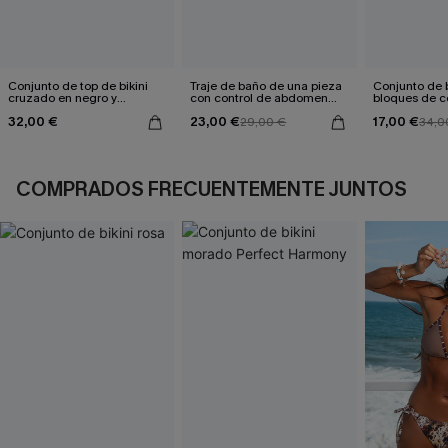
Conjunto de top de bikini
Traje de baño de una pieza
Conjunto de b
cruzado en negro y
con control de abdomen
bloques de co
eucalipto y braguitas de
Sienna Sun
gris
32,00 €
23,00 €
17,00 €
talle alto
29,00 €
34,0
COMPRADOS FRECUENTEMENTE JUNTOS