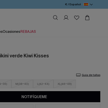
€ / Español
os
Ocasiones
REBAJAS
kini verde Kiwi Kisses
Guía de tallas
4-36)
M(38-40)
L(42-44)
XL(46-48)
NOTIFÍQUEME