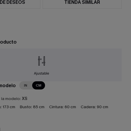
 DE DESEOS
TIENDA SIMILAR
roducto
Ajustable
 modelo
IN
CM
e la modelo:
XS
:
173 cm
Busto:
85 cm
Cintura:
60 cm
Cadera:
90 cm
N