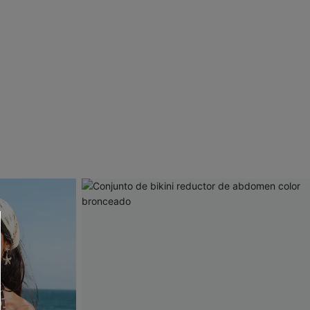
 CUPSHE?
ompra mínima