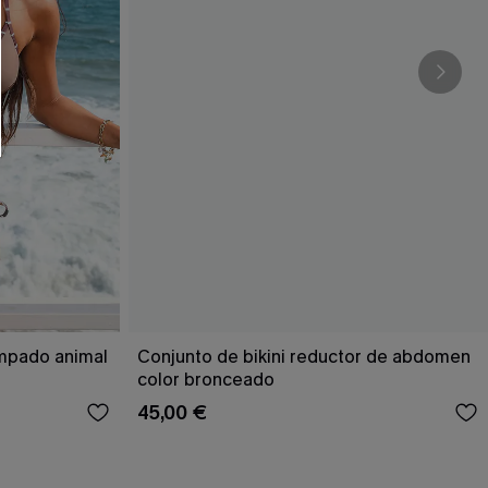
RSE
r este formulario, usted acepta nuestros
acidad
, y además acepta recibir correos
ticos de Cupshe en cualquier momento del
r ninguna compra. Podemos utilizar la
ductos y ofertas adaptados a su perfil.
ampado animal
Conjunto de bikini reductor de abdomen
color bronceado
45,00 €