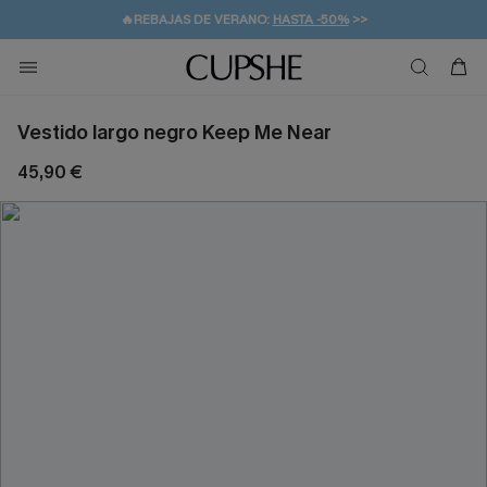
💌¡SUSCRIBIRSE & GANAR -10% EXTRA!
🚚ENVÍO GRATUITO A PARTIR DE 49 € >>
Vestido largo negro Keep Me Near
45,90 €