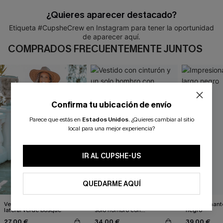
¿Quieres aparecer destacado?
Etiqueta #CupsheCrew en Instagram para tener la oportunidad
de aparecer aquí.
COMPRADOS FRECUENTEMENTE JUNTOS
Confirma tu ubicación de envío
Parece que estás en
Estados Unidos
.
¿Quieres cambiar al sitio
local para una mejor experiencia?
IR AL CUPSHE-US
QUEDARME AQUÍ
Vestido largo con abertura
Vestido con cinturón y un
Impresionante
lateral verde bosque
solo hombro con
negro
estampado de hojas
27,00 €
34,00 €
39,00 €