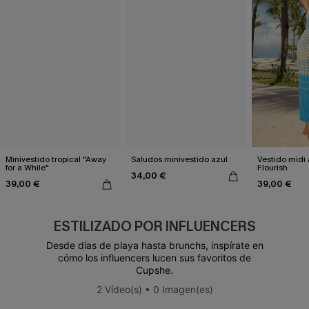
Minivestido tropical "Away
Saludos minivestido azul
Vestido midi 
for a While"
Flourish
34,00 €
39,00 €
39,00 €
ESTILIZADO POR INFLUENCERS
Desde días de playa hasta brunchs, inspírate en
cómo los influencers lucen sus favoritos de
Cupshe.
2 Vídeo(s) • 0 Imagen(es)