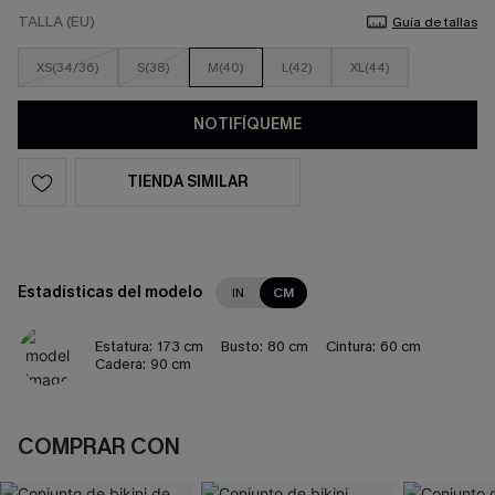
TALLA (EU)
Guía de tallas
XS(34/36)
S(38)
M(40)
L(42)
XL(44)
NOTIFÍQUEME
TIENDA SIMILAR
Estadísticas del modelo
IN
CM
Estatura:
173 cm
Busto:
80 cm
Cintura:
60 cm
Cadera:
90 cm
COMPRAR CON