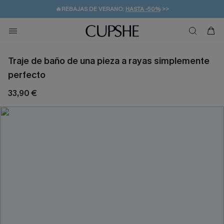
👒PROMOCIÓN DE VERANO:
-10% EN 2 VESTIDOS
>>
🚚ENVÍO GRATUITO A PARTIR DE 49 € >>
💌¡SUSCRIBIRSE & GANAR -10% EXTRA!
Traje de baño de una pieza a rayas simplemente
perfecto
33,90 €