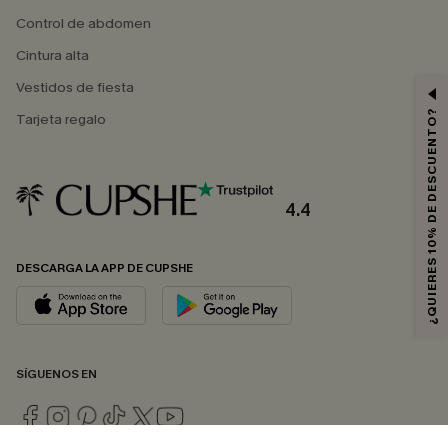
Control de abdomen
Cintura alta
Vestidos de fiesta
¿QUIERES 10% DE DESCUENTO?
Tarjeta regalo
4.4
DESCARGA LA APP DE CUPSHE
SÍGUENOS EN