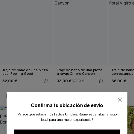
Traje de baño de una pieza
Traje de baño de una pieza
Traje de bañ
azul Feeling Good
a rayas Ombre Canyon
con estampado
argumental
32,00 €
33,00 €
36,00 €
37,00 €
TAMBIÉN TE PUEDE GUSTAR
Confirma tu ubicación de envío
Parece que estás en
Estados Unidos
.
¿Quieres cambiar al sitio
local para una mejor experiencia?