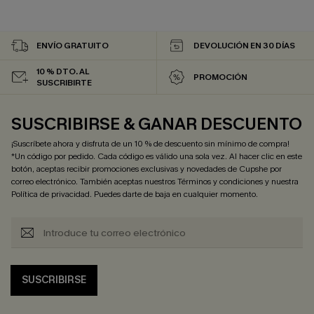
ENVÍO GRATUITO
DEVOLUCIÓN EN 30 DÍAS
10 % DTO. AL
PROMOCIÓN
SUSCRIBIRTE
SUSCRIBIRSE & GANAR DESCUENTO
¡Suscríbete ahora y disfruta de un 10 % de descuento sin mínimo de compra!
*Un código por pedido. Cada código es válido una sola vez. Al hacer clic en este
botón, aceptas recibir promociones exclusivas y novedades de Cupshe por
correo electrónico. También aceptas nuestros
Términos y condiciones
y nuestra
Política de privacidad
. Puedes darte de baja en cualquier momento.
SUSCRIBIRSE