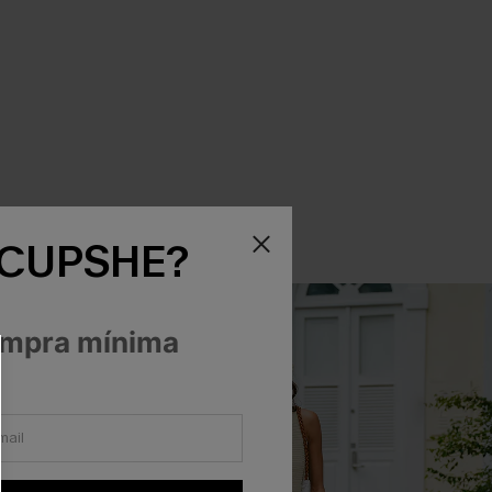
 CUPSHE?
ompra mínima