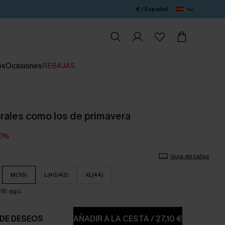
€ / Español
os
Ocasiones
REBAJAS
orales como los de primavera
20%
Guía de tallas
M(38)
L(40/42)
XL(44)
18 ago.
 DE DESEOS
AÑADIR A LA CESTA
/
27,10 €