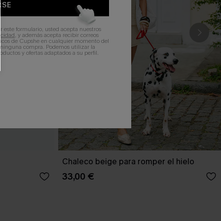
RSE
r este formulario, usted acepta nuestros
acidad
, y además acepta recibir correos
ticos de Cupshe en cualquier momento del
r ninguna compra. Podemos utilizar la
ductos y ofertas adaptados a su perfil.
Chaleco beige para romper el hielo
33,00 €