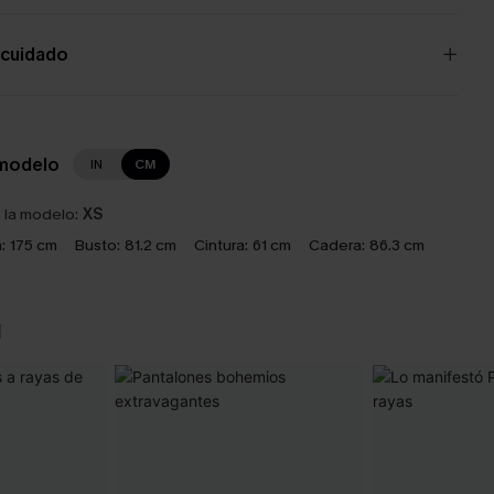
 cuidado
 modelo
IN
CM
e la modelo:
XS
:
175 cm
Busto:
81.2 cm
Cintura:
61 cm
Cadera:
86.3 cm
N