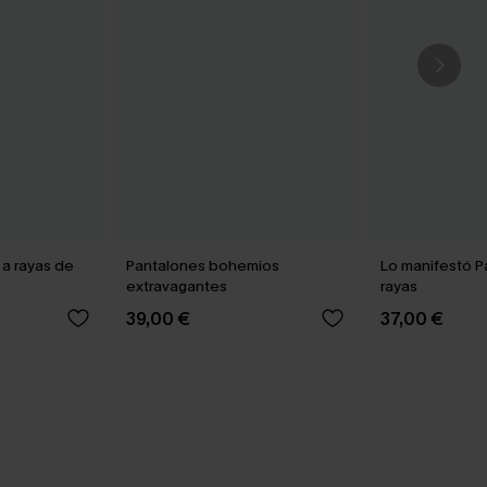
 a rayas de
Pantalones bohemios
Lo manifestó P
extravagantes
rayas
39,00 €
37,00 €