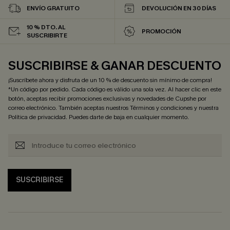
ENVÍO GRATUITO
DEVOLUCIÓN EN 30 DÍAS
10 % DTO. AL
PROMOCIÓN
SUSCRIBIRTE
SUSCRIBIRSE & GANAR DESCUENTO
¡Suscríbete ahora y disfruta de un 10 % de descuento sin mínimo de compra!
*Un código por pedido. Cada código es válido una sola vez. Al hacer clic en este
botón, aceptas recibir promociones exclusivas y novedades de Cupshe por
correo electrónico. También aceptas nuestros
Términos y condiciones
y nuestra
Política de privacidad
. Puedes darte de baja en cualquier momento.
SUSCRIBIRSE