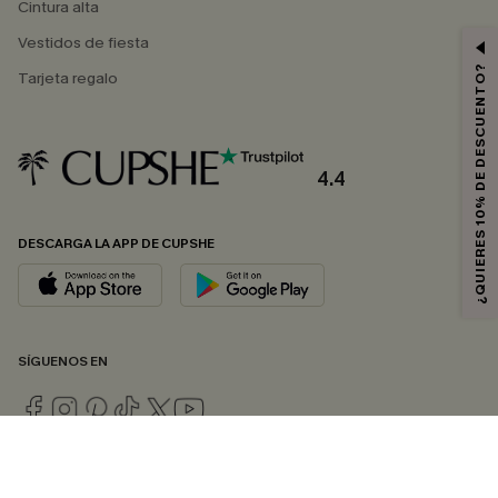
Cintura alta
Vestidos de fiesta
¿QUIERES 10% DE DESCUENTO?
Tarjeta regalo
4.4
DESCARGA LA APP DE CUPSHE
SÍGUENOS EN