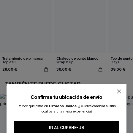
Tratamiento de princesa
Chaleco de punto blanco
Top de punto
Top azul
Wrap It Up
Days
29,00 €
36,00 €
39,00 €
TAMBIÉN TE PUEDE GUSTAR
Confirma tu ubicación de envío
Parece que estás en
Estados Unidos
.
¿Quieres cambiar al sitio
local para una mejor experiencia?
IR AL CUPSHE-US