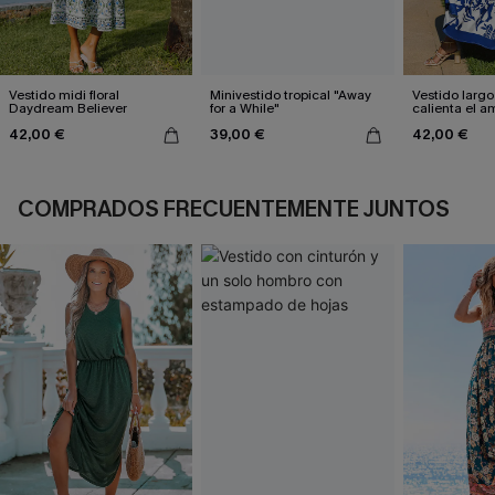
Vestido midi floral
Minivestido tropical "Away
Vestido largo
Daydream Believer
for a While"
calienta el a
42,00 €
39,00 €
42,00 €
COMPRADOS FRECUENTEMENTE JUNTOS