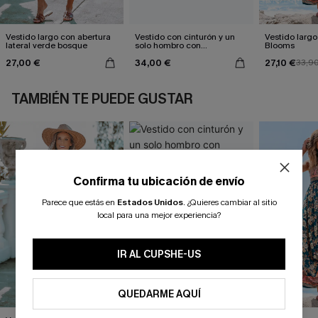
Vestido largo con abertura
Vestido con cinturón y un
Vestido largo 
lateral verde bosque
solo hombro con
Blooms
estampado de hojas
27,00 €
34,00 €
27,10 €
33,9
TAMBIÉN TE PUEDE GUSTAR
Confirma tu ubicación de envío
Parece que estás en
Estados Unidos
.
¿Quieres cambiar al sitio
local para una mejor experiencia?
IR AL CUPSHE-US
QUEDARME AQUÍ