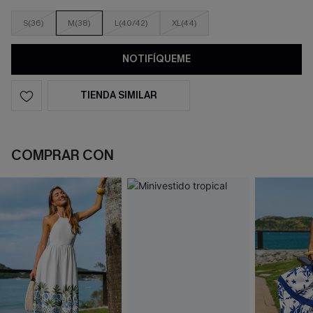
S(36)
M(38)
L(40/42)
XL(44)
NOTIFÍQUEME
TIENDA SIMILAR
COMPRAR CON