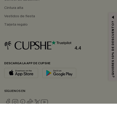
Cintura alta
Vestidos de fiesta
¿QUIERES 10% DE DESCUENTO?
Tarjeta regalo
4.4
DESCARGA LA APP DE CUPSHE
SÍGUENOS EN