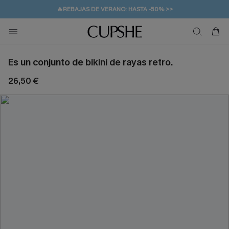
🔥REBAJAS DE VERANO:
HASTA -50%
>>
👒PROMOCIÓN DE VERANO:
🚚ENVÍO GRATUITO A PARTIR DE 49 € >>
💌¡SUSCRIBIRSE & GANAR -10% EXTRA!
-10% EN 2 VESTIDOS
>>
Es un conjunto de bikini de rayas retro.
26,50 €