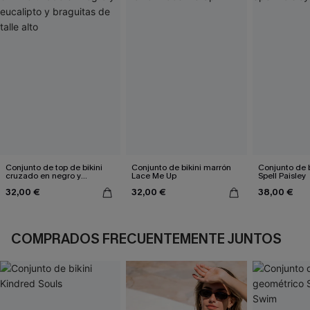
Conjunto de top de bikini
Conjunto de bikini marrón
Conjunto de b
cruzado en negro y
Lace Me Up
Spell Paisley
eucalipto y braguitas de
32,00 €
32,00 €
38,00 €
talle alto
COMPRADOS FRECUENTEMENTE JUNTOS