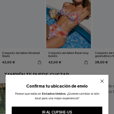
Conjunto de bikini Kindred
Conjunto de bikini floral muy
Conjunto de b
Souls
bonito
geométrico 
42,00 €
42,00 €
38,00 €
TAMBIÉN TE PUEDE GUSTAR
Confirma tu ubicación de envío
Parece que estás en
Estados Unidos
.
¿Quieres cambiar al sitio
local para una mejor experiencia?
IR AL CUPSHE-US