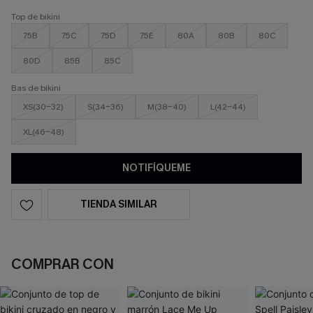
Top de bikini
75B
75C
75D
75E
80A
80B
80C
80D
85B
85C
Bas de bikini
XS(30-32)
S(34-36)
M(38-40)
L(42-44)
XL(46-48)
NOTIFÍQUEME
TIENDA SIMILAR
COMPRAR CON