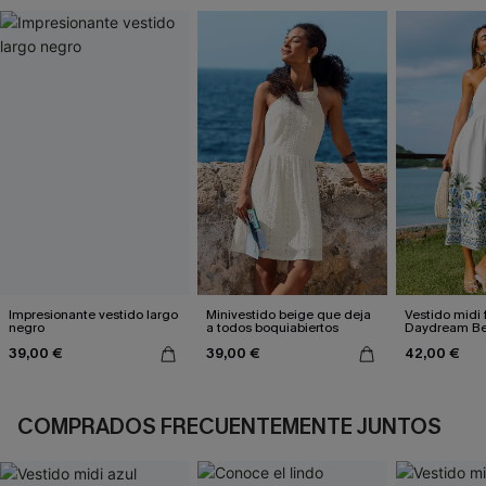
Impresionante vestido largo
Minivestido beige que deja
Vestido midi f
negro
a todos boquiabiertos
Daydream Be
39,00 €
39,00 €
42,00 €
COMPRADOS FRECUENTEMENTE JUNTOS