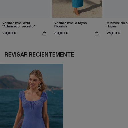
Vestido midi azul
Vestido midi a rayas
Minivestido a
"Admirador secreto"
Flourish
Hopes
29,00 €
39,00 €
29,00 €
REVISAR RECIENTEMENTE