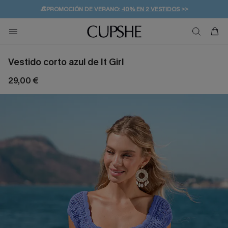
👒PROMOCIÓN DE VERANO:
-10% EN 2 VESTIDOS
>>
🚚ENVÍO GRATUITO A PARTIR DE 49 € >>
💌¡SUSCRIBIRSE & GANAR -10% EXTRA!
Vestido corto azul de It Girl
29,00 €