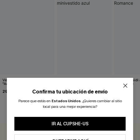
Vestido midi azul
Conoce el lindo minivestido
Vestido midi 
"Admirador secreto"
azul
Romance
Confirma tu ubicación de envío
29,00 €
33,00 €
37,00 €
Parece que estás en
Estados Unidos
.
¿Quieres cambiar al sitio
local para una mejor experiencia?
RESEÑAS DE CLIENTES
IR AL CUPSHE-US
0.0