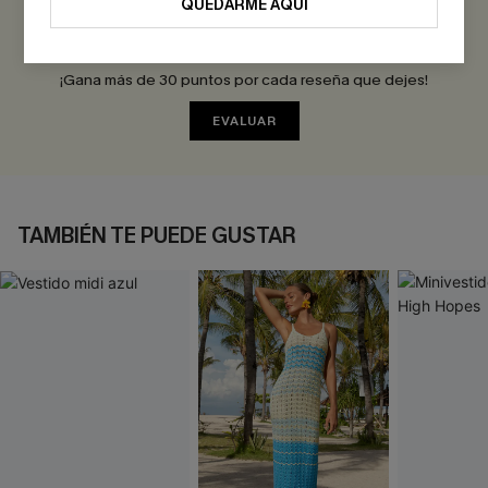
QUEDARME AQUÍ
Sé el Primero en Reseñar
¡Gana más de 30 puntos por cada reseña que dejes!
EVALUAR
TAMBIÉN TE PUEDE GUSTAR