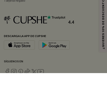
¿QUIERES 10% DE DESCUENTO?
Tarjeta regalo
4.4
DESCARGA LA APP DE CUPSHE
SÍGUENOS EN
© 2026 CUPSHE ESPAÑA
Consulte nuestras
Condiciones Generales
,
Política de Privacidad
y
Declaración de accesibilidad
.