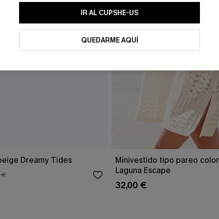
IR AL CUPSHE-US
QUEDARME AQUÍ
 beige Dreamy Tides
Minivestido tipo pareo colo
Laguna Escape
 €
32,00 €