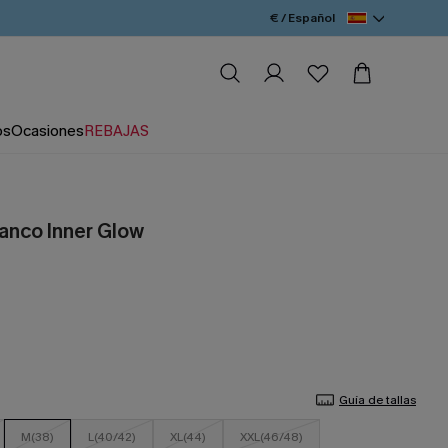
€ / Español
os
Ocasiones
REBAJAS
lanco Inner Glow
Guía de tallas
M(38)
L(40/42)
XL(44)
XXL(46/48)