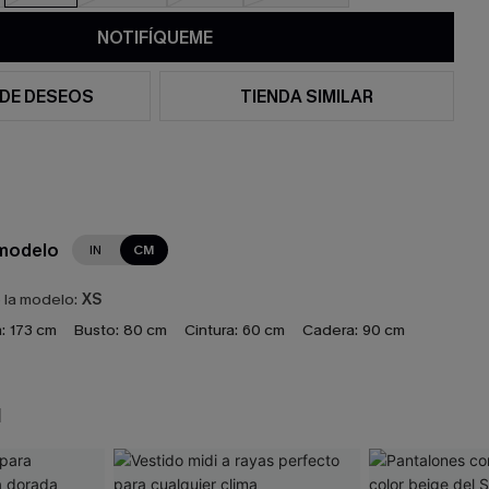
NOTIFÍQUEME
 DE DESEOS
TIENDA SIMILAR
 modelo
IN
CM
e la modelo:
XS
:
173 cm
Busto:
80 cm
Cintura:
60 cm
Cadera:
90 cm
N