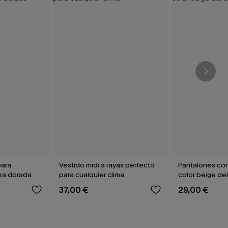
para
Vestido midi a rayas perfecto
Pantalones cor
ora dorada
para cualquier clima
color beige de
37,00 €
29,00 €