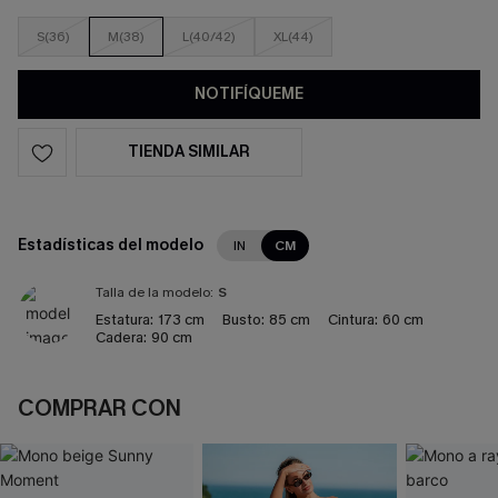
S(36)
M(38)
L(40/42)
XL(44)
NOTIFÍQUEME
TIENDA SIMILAR
Estadísticas del modelo
IN
CM
Talla de la modelo:
S
Estatura:
173 cm
Busto:
85 cm
Cintura:
60 cm
Cadera:
90 cm
COMPRAR CON