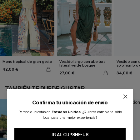
Mono tropical de gran gesto
Vestido largo con abertura
Vestido con c
lateral verde bosque
solo hombro 
42,00 €
estampado d
27,00 €
34,00 €
TAMBIÉN TE PUEDE GUSTAR
Confirma tu ubicación de envío
Parece que estás en
Estados Unidos
.
¿Quieres cambiar al sitio
local para una mejor experiencia?
IR AL CUPSHE-US