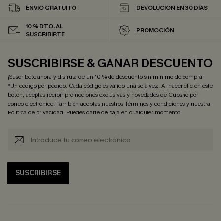
ENVÍO GRATUITO
DEVOLUCIÓN EN 30 DÍAS
10 % DTO. AL
PROMOCIÓN
SUSCRIBIRTE
SUSCRIBIRSE & GANAR DESCUENTO
¡Suscríbete ahora y disfruta de un 10 % de descuento sin mínimo de compra!
*Un código por pedido. Cada código es válido una sola vez. Al hacer clic en este
botón, aceptas recibir promociones exclusivas y novedades de Cupshe por
correo electrónico. También aceptas nuestros
Términos y condiciones
y nuestra
Política de privacidad
. Puedes darte de baja en cualquier momento.
SUSCRIBIRSE