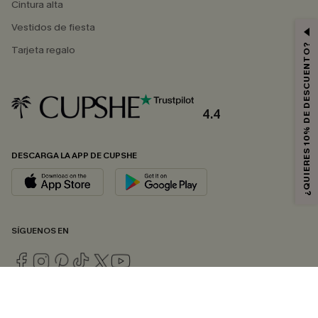
Cintura alta
Vestidos de fiesta
¿QUIERES 10% DE DESCUENTO?
Tarjeta regalo
4.4
DESCARGA LA APP DE CUPSHE
SÍGUENOS EN