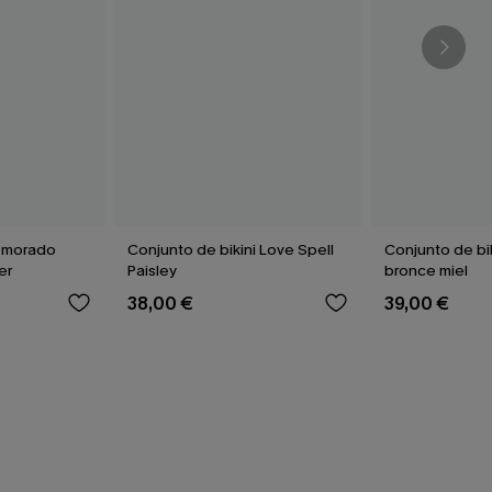
i morado
Conjunto de bikini Love Spell
Conjunto de bi
er
Paisley
bronce miel
38,00 €
39,00 €