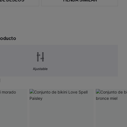
roducto
Ajustable
N