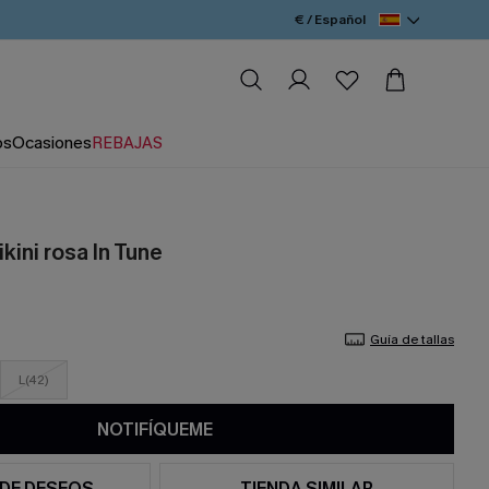
€ / Español
os
Ocasiones
REBAJAS
kini rosa In Tune
Guía de tallas
L(42)
NOTIFÍQUEME
 DE DESEOS
TIENDA SIMILAR