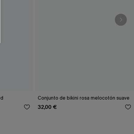
RSE
r este formulario, usted acepta nuestros
acidad
, y además acepta recibir correos
ticos de Cupshe en cualquier momento del
r ninguna compra. Podemos utilizar la
ductos y ofertas adaptados a su perfil.
ed
Conjunto de bikini rosa melocotón suave
32,00 €