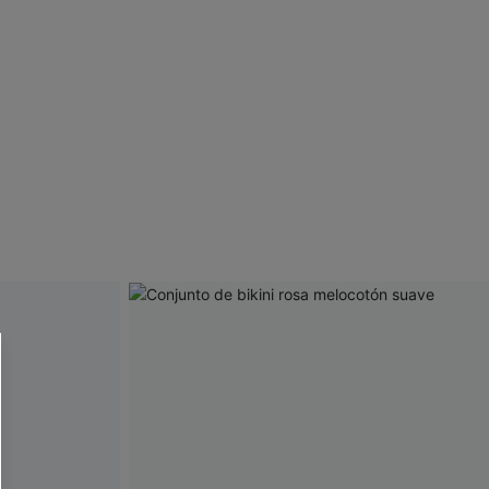
 CUPSHE?
ompra mínima