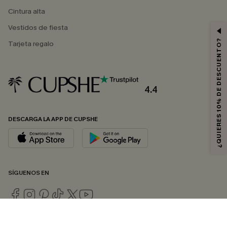
Cintura alta
Vestidos de fiesta
¿QUIERES 10% DE DESCUENTO?
Tarjeta regalo
4.4
DESCARGA LA APP DE CUPSHE
SÍGUENOS EN