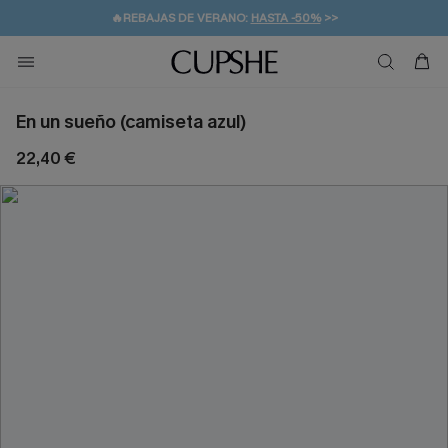
👒PROMOCIÓN DE VERANO:
-10% EN 2 VESTIDOS
>>
🚚ENVÍO GRATUITO A PARTIR DE 49 € >>
💌¡SUSCRIBIRSE & GANAR -10% EXTRA!
En un sueño (camiseta azul)
22,40 €