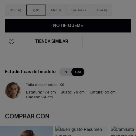
XS(34)
S(36)
M(38)
L(40/42)
XL(44)
NOTIFÍQUEME
TIENDA SIMILAR
Estadísticas del modelo
IN
CM
Talla de la modelo:
XS
Estatura:
174 cm
Busto:
79 cm
Cintura:
65 cm
Cadera:
94 cm
COMPRAR CON