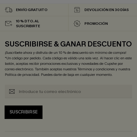
ENVÍO GRATUITO
DEVOLUCIÓN EN 30 DÍAS
10 % DTO. AL
PROMOCIÓN
SUSCRIBIRTE
SUSCRIBIRSE & GANAR DESCUENTO
¡Suscríbete ahora y disfruta de un 10 % de descuento sin mínimo de compra!
*Un código por pedido. Cada código es válido una sola vez. Al hacer clic en este
botón, aceptas recibir promociones exclusivas y novedades de Cupshe por
correo electrónico. También aceptas nuestros
Términos y condiciones
y nuestra
Política de privacidad
. Puedes darte de baja en cualquier momento.
SUSCRIBIRSE