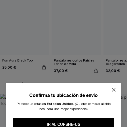
Fun Aura Black Top
Pantalones cortos Paisley
Pantalones a
llenos de vida
exagerados
25,00 €
37,00 €
32,00 €
TAMBIÉN TE PUEDE GUSTAR
Confirma tu ubicación de envío
Parece que estás en
Estados Unidos
.
¿Quieres cambiar al sitio
local para una mejor experiencia?
IR AL CUPSHE-US