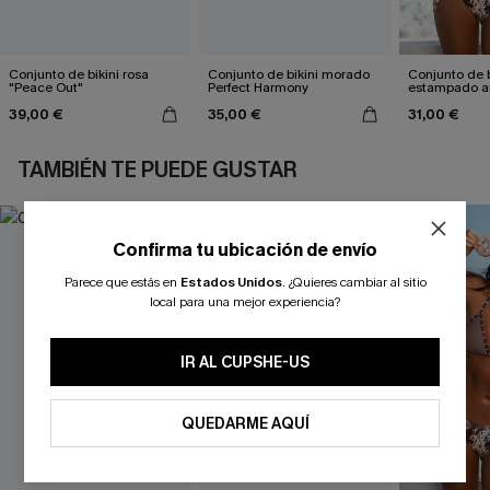
Conjunto de bikini rosa
Conjunto de bikini morado
Conjunto de b
"Peace Out"
Perfect Harmony
estampado a
atractivo
39,00 €
35,00 €
31,00 €
TAMBIÉN TE PUEDE GUSTAR
Confirma tu ubicación de envío
Parece que estás en
Estados Unidos
.
¿Quieres cambiar al sitio
local para una mejor experiencia?
IR AL CUPSHE-US
QUEDARME AQUÍ