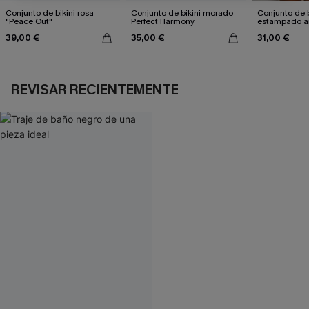
Conjunto de bikini rosa
Conjunto de bikini morado
Conjunto de b
"Peace Out"
Perfect Harmony
estampado a
atractivo
39,00 €
35,00 €
31,00 €
REVISAR RECIENTEMENTE