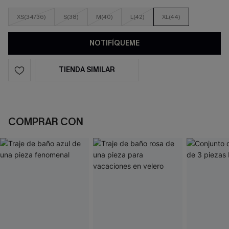
XS(34/36)
S(38)
M(40)
L(42)
XL(44)
NOTIFÍQUEME
TIENDA SIMILAR
COMPRAR CON