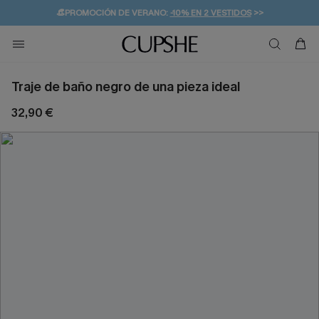
👒PROMOCIÓN DE VERANO:
-10% EN 2 VESTIDOS
>>
🚚ENVÍO GRATUITO A PARTIR DE 49 € >>
💌¡SUSCRIBIRSE & GANAR -10% EXTRA!
Traje de baño negro de una pieza ideal
32,90 €