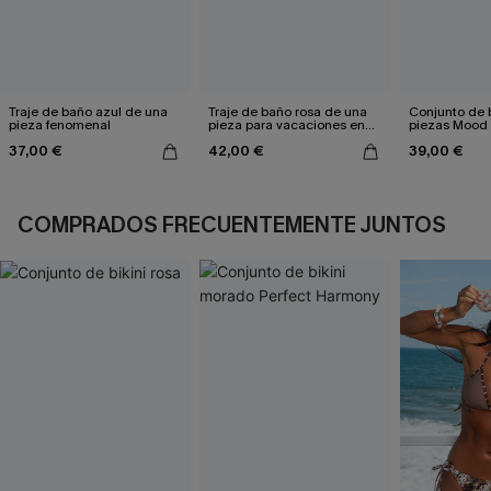
Traje de baño azul de una
Traje de baño rosa de una
Conjunto de b
pieza fenomenal
pieza para vacaciones en
piezas Mood
velero
37,00 €
42,00 €
39,00 €
COMPRADOS FRECUENTEMENTE JUNTOS