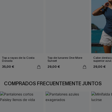
Top a rayas de la Costa
Top de lunares One More
Cabe destaca
Dorada
Sunset
superior azul.
35,00 €
29,00 €
29,00 €
COMPRADOS FRECUENTEMENTE JUNTOS