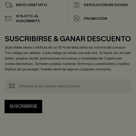
ENVÍO GRATUITO
DEVOLUCIÓN EN 30 DÍAS
10 % DTO. AL
PROMOCIÓN
SUSCRIBIRTE
SUSCRIBIRSE & GANAR DESCUENTO
¡Suscríbete ahora y disfruta de un 10 % de descuento sin mínimo de compra!
*Un código por pedido. Cada código es válido una sola vez. Al hacer clic en este
botón, aceptas recibir promociones exclusivas y novedades de Cupshe por
correo electrónico. También aceptas nuestros
Términos y condiciones
y nuestra
Política de privacidad
. Puedes darte de baja en cualquier momento.
SUSCRIBIRSE