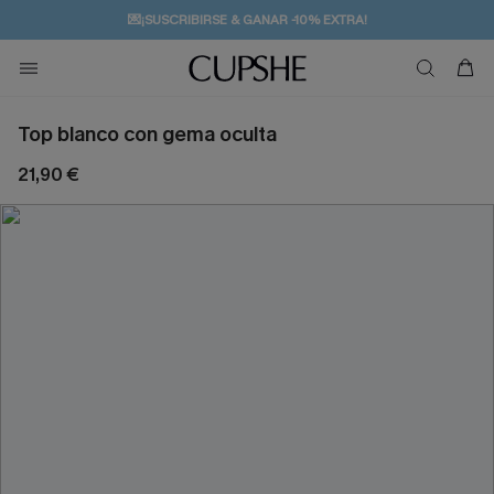
💌¡SUSCRIBIRSE & GANAR -10% EXTRA!
🚚ENVÍO GRATUITO A PARTIR DE 49 € >>
Top blanco con gema oculta
21,90 €