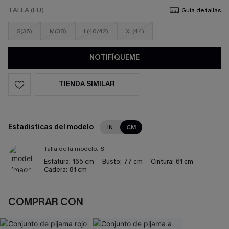
TALLA (EU)
Guía de tallas
S(36)
M(38)
L(40/42)
XL(44)
NOTIFÍQUEME
TIENDA SIMILAR
Estadísticas del modelo
IN
CM
Talla de la modelo:
S
Estatura:
165 cm
Busto:
77 cm
Cintura:
61 cm
Cadera:
81 cm
COMPRAR CON