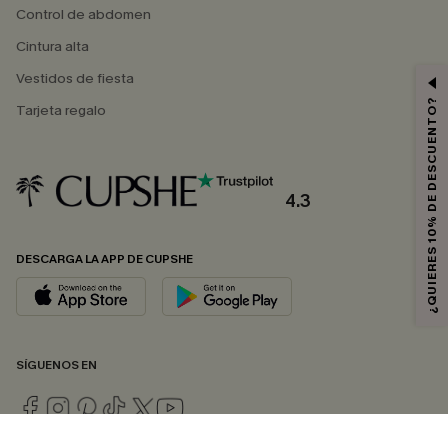
Control de abdomen
Cintura alta
Vestidos de fiesta
¿QUIERES 10% DE DESCUENTO?
Tarjeta regalo
4.3
DESCARGA LA APP DE CUPSHE
SÍGUENOS EN