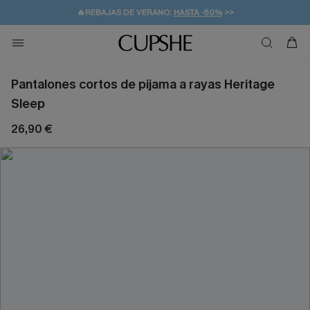
💌¡SUSCRIBIRSE & GANAR -10% EXTRA!
🚚ENVÍO GRATUITO A PARTIR DE 49 € >>
Pantalones cortos de pijama a rayas Heritage
Sleep
26,90 €