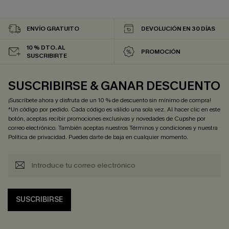
ENVÍO GRATUITO
DEVOLUCIÓN EN 30 DÍAS
10 % DTO. AL
PROMOCIÓN
SUSCRIBIRTE
SUSCRIBIRSE & GANAR DESCUENTO
¡Suscríbete ahora y disfruta de un 10 % de descuento sin mínimo de compra!
*Un código por pedido. Cada código es válido una sola vez. Al hacer clic en este
botón, aceptas recibir promociones exclusivas y novedades de Cupshe por
correo electrónico. También aceptas nuestros
Términos y condiciones
y nuestra
Política de privacidad
. Puedes darte de baja en cualquier momento.
SUSCRIBIRSE