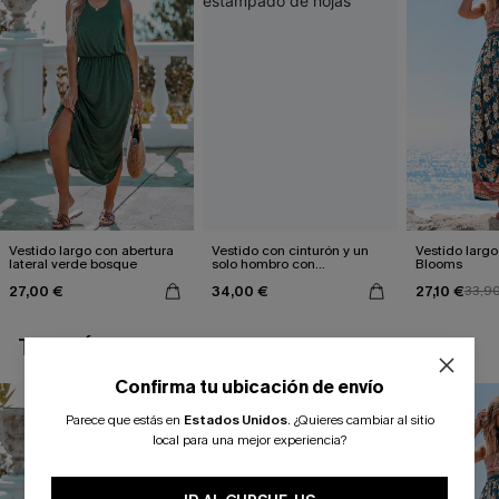
Vestido largo con abertura
Vestido con cinturón y un
Vestido largo 
lateral verde bosque
solo hombro con
Blooms
estampado de hojas
27,00 €
34,00 €
27,10 €
33,9
TAMBIÉN TE PUEDE GUSTAR
Confirma tu ubicación de envío
Parece que estás en
Estados Unidos
.
¿Quieres cambiar al sitio
local para una mejor experiencia?