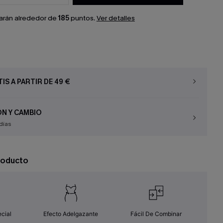
arán alrededor de
185
puntos.
Ver detalles
IS A PARTIR DE 49 €
N Y CAMBIO
días
roducto
cial
Efecto Adelgazante
Fácil De Combinar