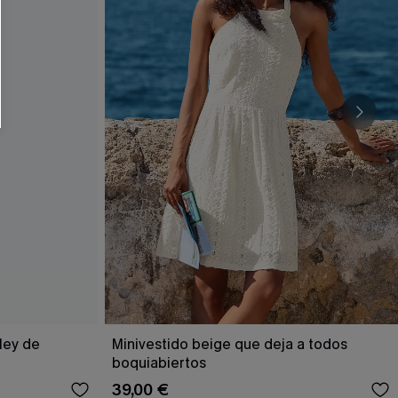
RSE
r este formulario, usted acepta nuestros
acidad
, y además acepta recibir correos
ticos de Cupshe en cualquier momento del
r ninguna compra. Podemos utilizar la
ductos y ofertas adaptados a su perfil.
ley de
Minivestido beige que deja a todos
boquiabiertos
39,00 €