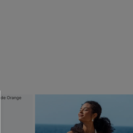
 CUPSHE?
ompra mínima