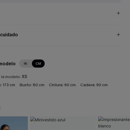
 cuidado
 modelo
IN
CM
e la modelo:
XS
:
173 cm
Busto:
80 cm
Cintura:
60 cm
Cadera:
90 cm
N