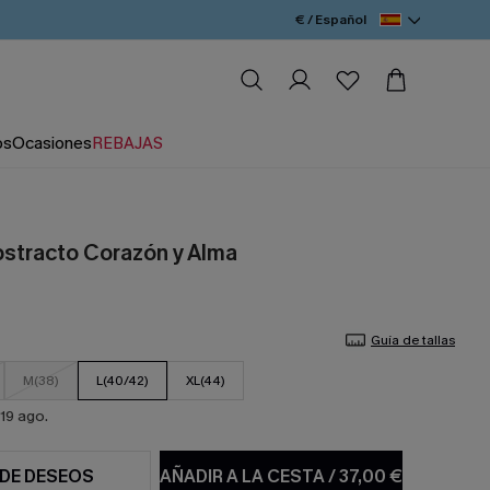
€ / Español
os
Ocasiones
REBAJAS
bstracto Corazón y Alma
Guía de tallas
M(38)
L(40/42)
XL(44)
19 ago.
 DE DESEOS
AÑADIR A LA CESTA
/
37,00 €