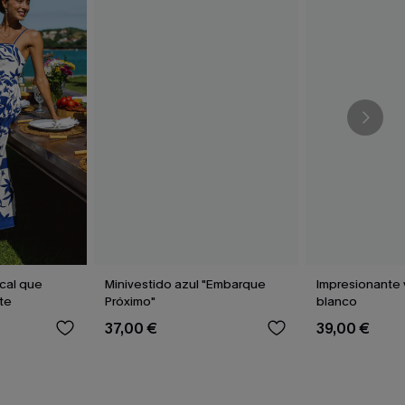
ical que
Minivestido azul "Embarque
Impresionante 
te
Próximo"
blanco
37,00 €
39,00 €