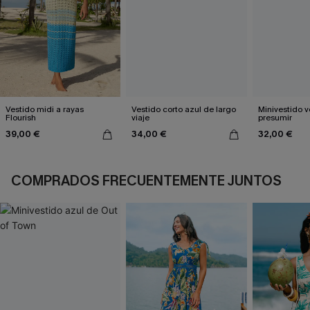
Vestido midi a rayas
Vestido corto azul de largo
Minivestido v
Flourish
viaje
presumir
39,00 €
34,00 €
32,00 €
COMPRADOS FRECUENTEMENTE JUNTOS