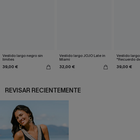
Vestido largo negro sin
Vestido largo JOJO Late in
Vestido larg
límites
Miami
"Recuerdo de
39,00 €
32,00 €
39,00 €
REVISAR RECIENTEMENTE