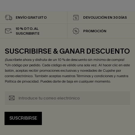
ENVÍO GRATUITO
DEVOLUCIÓN EN 30 DÍAS
10 % DTO. AL
PROMOCIÓN
SUSCRIBIRTE
SUSCRIBIRSE & GANAR DESCUENTO
¡Suscríbete ahora y disfruta de un 10 % de descuento sin mínimo de compra!
*Un código por pedido. Cada código es válido una sola vez. Al hacer clic en este
botón, aceptas recibir promociones exclusivas y novedades de Cupshe por
correo electrónico. También aceptas nuestros
Términos y condiciones
y nuestra
Política de privacidad
. Puedes darte de baja en cualquier momento.
SUSCRIBIRSE