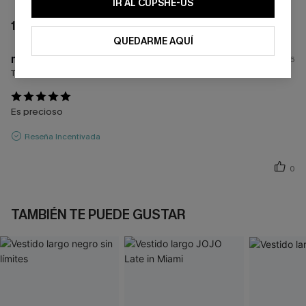
IR AL CUPSHE-US
1 COMENTARIO
QUEDARME AQUÍ
m****
17/06/2026
Tamaño comprado:
M
Es precioso
Reseña Incentivada
0
TAMBIÉN TE PUEDE GUSTAR