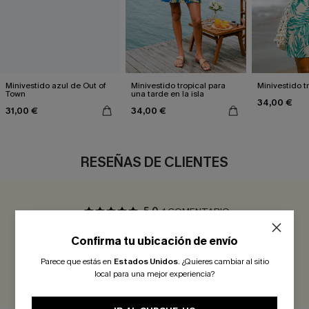
Minivestido azul de Out of
Minivestido tropical para
Minivestido t
Town
una tarde en la isla
34,00 €
31,00 €
34,00 €
RESEÑAS DE CLIENTES
5.0
1 COMENTARIO
Confirma tu ubicación de envío
¡Gana más de 30 puntos por cada reseña que dejes!
Parece que estás en
Estados Unidos
.
¿Quieres cambiar al sitio
EVALUAR
local para una mejor experiencia?