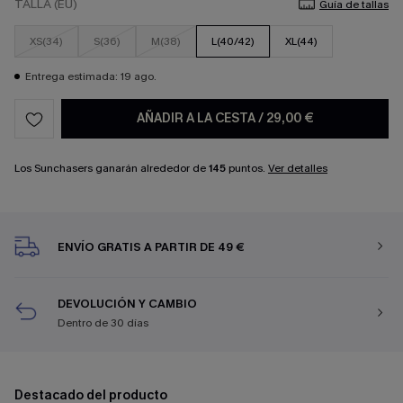
TALLA (EU)
Guía de tallas
XS(34)
S(36)
M(38)
L(40/42)
XL(44)
Entrega estimada: 19 ago.
AÑADIR A LA CESTA
/
29,00 €
Los Sunchasers ganarán alrededor de
145
puntos.
Ver detalles
ENVÍO GRATIS A PARTIR DE 49 €
DEVOLUCIÓN Y CAMBIO
Dentro de 30 días
Destacado del producto