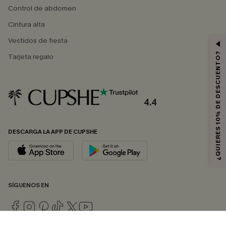
Control de abdomen
Cintura alta
Vestidos de fiesta
¿QUIERES 10% DE DESCUENTO?
Tarjeta regalo
4.4
DESCARGA LA APP DE CUPSHE
SÍGUENOS EN