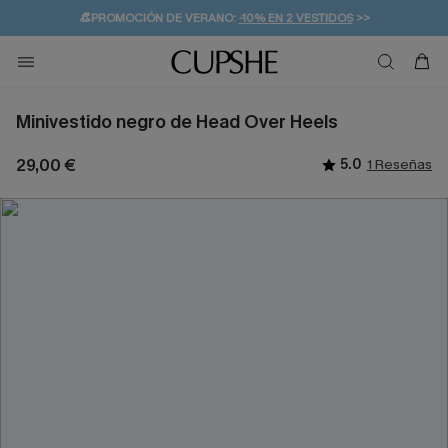
👒PROMOCIÓN DE VERANO:
-10% EN 2 VESTIDOS
>>
🚚ENVÍO GRATUITO A PARTIR DE 49 € >>
💌¡SUSCRIBIRSE & GANAR -10% EXTRA!
Minivestido negro de Head Over Heels
29,00 €
5.0
1 Reseñas