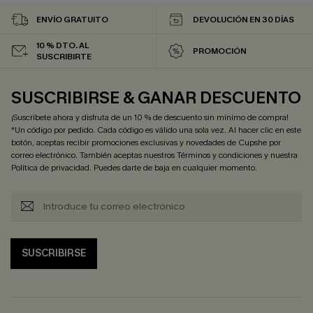
ENVÍO GRATUITO
DEVOLUCIÓN EN 30 DÍAS
10 % DTO. AL
PROMOCIÓN
SUSCRIBIRTE
SUSCRIBIRSE & GANAR DESCUENTO
¡Suscríbete ahora y disfruta de un 10 % de descuento sin mínimo de compra!
*Un código por pedido. Cada código es válido una sola vez. Al hacer clic en este
botón, aceptas recibir promociones exclusivas y novedades de Cupshe por
correo electrónico. También aceptas nuestros
Términos y condiciones
y nuestra
Política de privacidad
. Puedes darte de baja en cualquier momento.
SUSCRIBIRSE