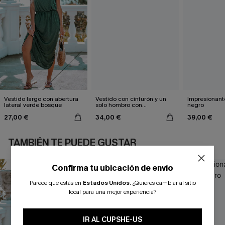
Vestido largo con abertura
Vestido con cinturón y un
Impresionante
lateral verde bosque
solo hombro con
negro
estampado de hojas
27,00 €
34,00 €
39,00 €
TAMBIÉN TE PUEDE GUSTAR
Confirma tu ubicación de envío
Parece que estás en
Estados Unidos
.
¿Quieres cambiar al sitio
local para una mejor experiencia?
IR AL CUPSHE-US