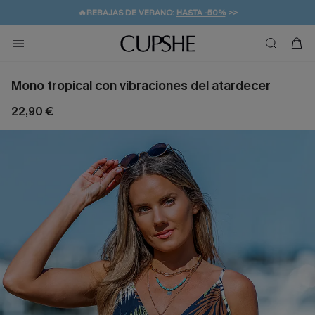
👒PROMOCIÓN DE VERANO:
-10% EN 2 VESTIDOS
>>
🚚ENVÍO GRATUITO A PARTIR DE 49 € >>
💌¡SUSCRIBIRSE & GANAR -10% EXTRA!
Mono tropical con vibraciones del atardecer
22,90 €