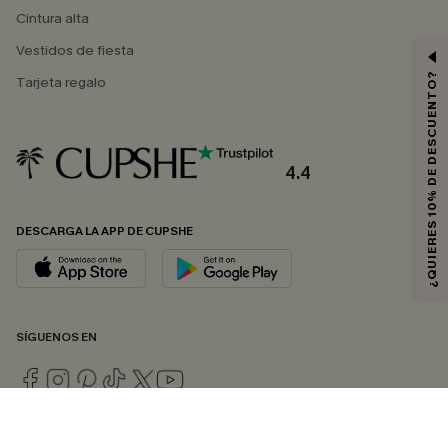
Cintura alta
Vestidos de fiesta
¿QUIERES 10% DE DESCUENTO?
Tarjeta regalo
4.4
DESCARGA LA APP DE CUPSHE
SÍGUENOS EN