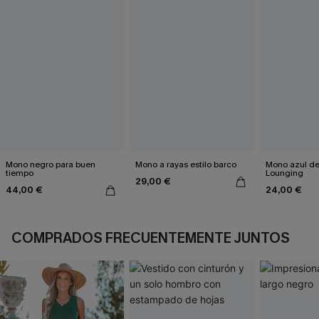
Mono negro para buen
Mono a rayas estilo barco
Mono azul de 
tiempo
Lounging
29,00 €
44,00 €
24,00 €
COMPRADOS FRECUENTEMENTE JUNTOS