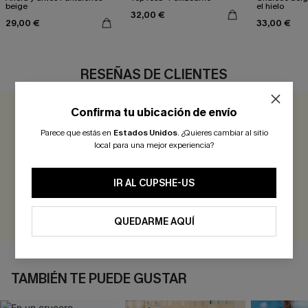
beige
el hielo
32,00 €
29,00 €
33,00 €
RESEÑAS DE CLIENTES
Confirma tu ubicación de envío
0.0
Parece que estás en
Estados Unidos
.
¿Quieres cambiar al sitio
local para una mejor experiencia?
Sé el Primero en Reseñar
¡Gana más de 30 puntos por cada reseña que dejes!
IR AL CUPSHE-US
EVALUAR
QUEDARME AQUÍ
TAMBIÉN TE PUEDE GUSTAR