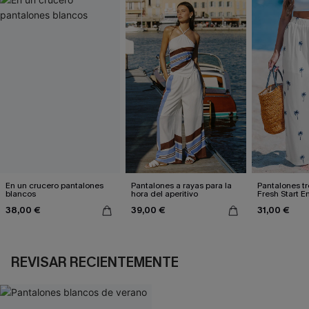
En un crucero pantalones
Pantalones a rayas para la
Pantalones tr
blancos
hora del aperitivo
Fresh Start E
38,00 €
39,00 €
31,00 €
REVISAR RECIENTEMENTE