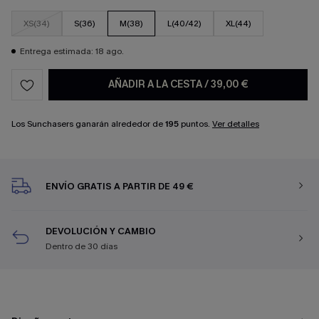
XS(34)
S(36)
M(38)
L(40/42)
XL(44)
Entrega estimada: 18 ago.
AÑADIR A LA CESTA
/
39,00 €
Los Sunchasers ganarán alrededor de
195
puntos.
Ver detalles
ENVÍO GRATIS A PARTIR DE 49 €
DEVOLUCIÓN Y CAMBIO
Dentro de 30 días