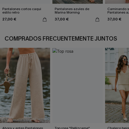
Pantalones cortos caqui
Pantalones azules de
Caminando so
estilo retro
Marina Morning
Pantalones a
27,00 €
37,00 €
37,00 €
COMPRADOS FRECUENTEMENTE JUNTOS
Ahora y antes Pantalones
Top rosa "Pellízcame"
Chaleco beig