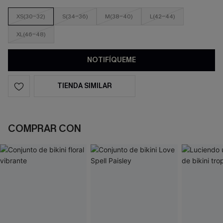
XS(30-32)
S(34-36)
M(38-40)
L(42-44)
XL(46-48)
NOTIFÍQUEME
TIENDA SIMILAR
COMPRAR CON