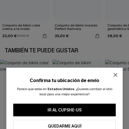
Conjunto de bikini color
Conjunto de bikini morado
Conjunto de b
crema a la moda
Perfect Harmony
geométrico 
33,00 €
35,00 €
38,00 €
37,00 €
TAMBIÉN TE PUEDE GUSTAR
Confirma tu ubicación de envío
Parece que estás en
Estados Unidos
.
¿Quieres cambiar al sitio
local para una mejor experiencia?
IR AL CUPSHE-US
QUEDARME AQUÍ