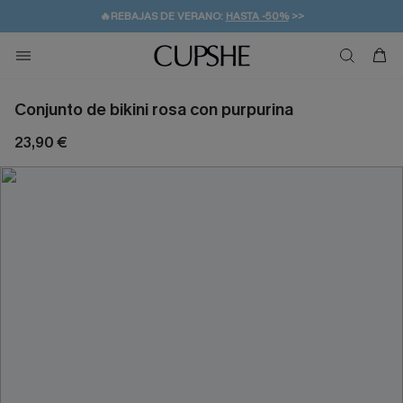
👒PROMOCIÓN DE VERANO:
-10% EN 2 VESTIDOS
>>
🚚ENVÍO GRATUITO A PARTIR DE 49 € >>
💌¡SUSCRIBIRSE & GANAR -10% EXTRA!
Conjunto de bikini rosa con purpurina
23,90 €