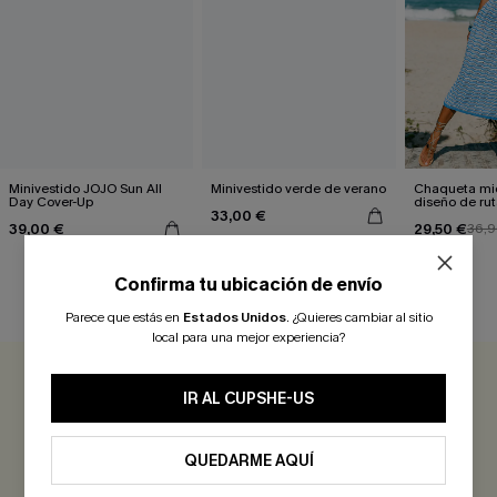
Minivestido JOJO Sun All
Minivestido verde de verano
Chaqueta mid
Day Cover-Up
diseño de rut
33,00 €
39,00 €
29,50 €
36,9
Confirma tu ubicación de envío
RESEÑAS DE CLIENTES
Parece que estás en
Estados Unidos
.
¿Quieres cambiar al sitio
local para una mejor experiencia?
0.0
IR AL CUPSHE-US
Sé el Primero en Reseñar
QUEDARME AQUÍ
¡Gana más de 30 puntos por cada reseña que dejes!