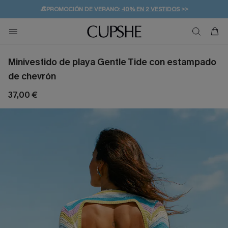
👒PROMOCIÓN DE VERANO:
-10% EN 2 VESTIDOS
>>
🚚ENVÍO GRATUITO A PARTIR DE 49 € >>
💌¡SUSCRIBIRSE & GANAR -10% EXTRA!
Minivestido de playa Gentle Tide con estampado
de chevrón
37,00 €