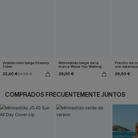
Vestido mini beige Dreamy
Minivestido beige de la
Poncho de col
Tides
marca Water You Waiting
con estampad
For
marina
22,40 €
29,00 €
26,00 €
24,90 €
COMPRADOS FRECUENTEMENTE JUNTOS