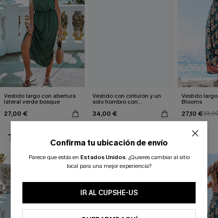
Vestido largo con abertura
Vestido con cinturón y un
Vestido largo 
lateral verde bosque
solo hombro con
Blooms
estampado de hojas
27,00 €
34,00 €
27,10 €
33,9
TAMBIÉN TE PUEDE GUSTAR
Confirma tu ubicación de envío
Parece que estás en
Estados Unidos
.
¿Quieres cambiar al sitio
local para una mejor experiencia?
IR AL CUPSHE-US