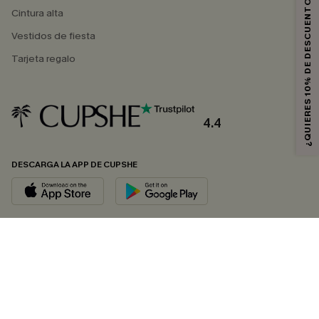
¿QUIERES 10% DE DESCUENTO?
Cintura alta
Vestidos de fiesta
Tarjeta regalo
4.4
DESCARGA LA APP DE CUPSHE
SÍGUENOS EN