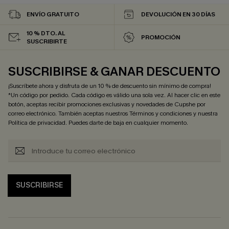
ENVÍO GRATUITO
DEVOLUCIÓN EN 30 DÍAS
10 % DTO. AL
PROMOCIÓN
SUSCRIBIRTE
SUSCRIBIRSE & GANAR DESCUENTO
¡Suscríbete ahora y disfruta de un 10 % de descuento sin mínimo de compra!
*Un código por pedido. Cada código es válido una sola vez. Al hacer clic en este
botón, aceptas recibir promociones exclusivas y novedades de Cupshe por
correo electrónico. También aceptas nuestros
Términos y condiciones
y nuestra
Política de privacidad
. Puedes darte de baja en cualquier momento.
SUSCRIBIRSE