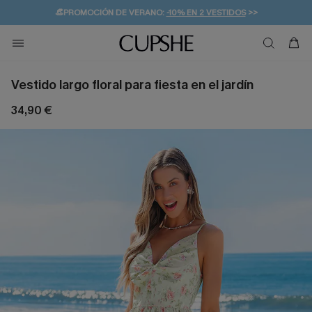
👒PROMOCIÓN DE VERANO:
-10% EN 2 VESTIDOS
>>
🚚ENVÍO GRATUITO A PARTIR DE 49 € >>
💌¡SUSCRIBIRSE & GANAR -10% EXTRA!
Vestido largo floral para fiesta en el jardín
34,90 €