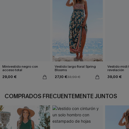
Minivestido negro con
Vestido largo floral Spring
Vestido midi 
acceso total
Blooms
revelación
29,00 €
27,10 €
39,00 €
33,90 €
COMPRADOS FRECUENTEMENTE JUNTOS