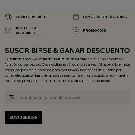
ENVÍO GRATUITO
DEVOLUCIÓN EN 30 DÍAS
10 % DTO. AL
PROMOCIÓN
SUSCRIBIRTE
SUSCRIBIRSE & GANAR DESCUENTO
¡Suscríbete ahora y disfruta de un 10 % de descuento sin mínimo de compra!
*Un código por pedido. Cada código es válido una sola vez. Al hacer clic en este
botón, aceptas recibir promociones exclusivas y novedades de Cupshe por
correo electrónico. También aceptas nuestros
Términos y condiciones
y nuestra
Política de privacidad
. Puedes darte de baja en cualquier momento.
SUSCRIBIRSE