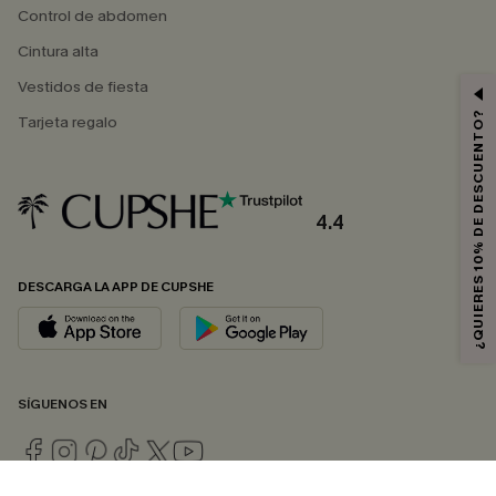
Control de abdomen
Cintura alta
Vestidos de fiesta
¿QUIERES 10% DE DESCUENTO?
Tarjeta regalo
4.4
DESCARGA LA APP DE CUPSHE
SÍGUENOS EN