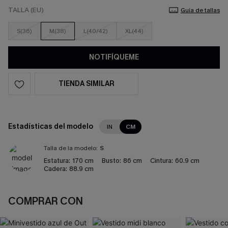
TALLA (EU)
Guía de tallas
S(36)
M(38)
L(40/42)
XL(44)
NOTIFÍQUEME
TIENDA SIMILAR
Estadísticas del modelo
IN
CM
Talla de la modelo:
S
Estatura:
170 cm
Busto:
86 cm
Cintura:
60.9 cm
Cadera:
88.9 cm
COMPRAR CON