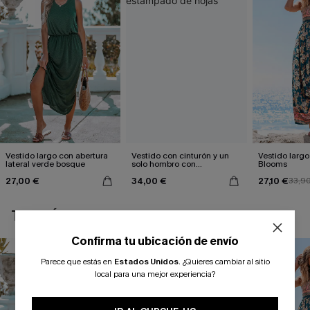
Vestido largo con abertura
Vestido con cinturón y un
Vestido largo 
lateral verde bosque
solo hombro con
Blooms
estampado de hojas
27,00 €
34,00 €
27,10 €
33,9
TAMBIÉN TE PUEDE GUSTAR
Confirma tu ubicación de envío
Parece que estás en
Estados Unidos
.
¿Quieres cambiar al sitio
local para una mejor experiencia?