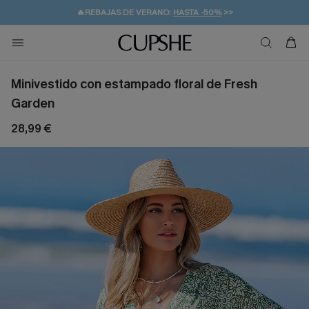
👒PROMOCIÓN DE VERANO:
-10% EN 2 VESTIDOS
>>
🚚ENVÍO GRATUITO A PARTIR DE 49 € >>
💌¡SUSCRIBIRSE & GANAR -10% EXTRA!
Minivestido con estampado floral de Fresh
Garden
28,99 €