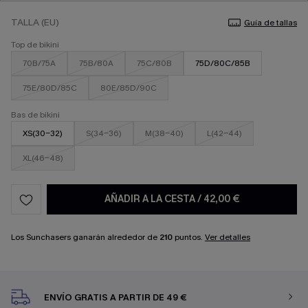
TALLA (EU)
Guía de tallas
Top de bikini
70B/75A
75B/80A
75C/80B
75D/80C/85B
75E/80D/85C
80E/85D/90C
Bas de bikini
XS(30-32)
S(34-36)
M(38-40)
L(42-44)
XL(46-48)
AÑADIR A LA CESTA
/
42,00 €
Los Sunchasers ganarán alrededor de
210
puntos.
Ver detalles
ENVÍO GRATIS A PARTIR DE 49 €