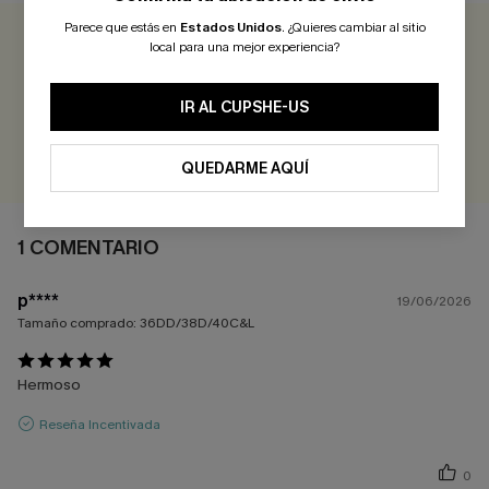
Parece que estás en
Estados Unidos
.
¿Quieres cambiar al sitio
local para una mejor experiencia?
5.0
1 COMENTARIO
IR AL CUPSHE-US
¡Gana más de 30 puntos por cada reseña que dejes!
EVALUAR
QUEDARME AQUÍ
1 COMENTARIO
p****
19/06/2026
Tamaño comprado:
36DD/38D/40C&L
Hermoso
Reseña Incentivada
0