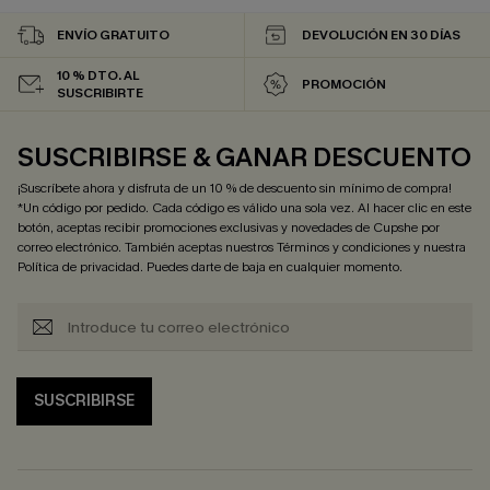
ENVÍO GRATUITO
DEVOLUCIÓN EN 30 DÍAS
10 % DTO. AL
PROMOCIÓN
SUSCRIBIRTE
SUSCRIBIRSE & GANAR DESCUENTO
¡Suscríbete ahora y disfruta de un 10 % de descuento sin mínimo de compra!
*Un código por pedido. Cada código es válido una sola vez. Al hacer clic en este
botón, aceptas recibir promociones exclusivas y novedades de Cupshe por
correo electrónico. También aceptas nuestros
Términos y condiciones
y nuestra
Política de privacidad
. Puedes darte de baja en cualquier momento.
SUSCRIBIRSE