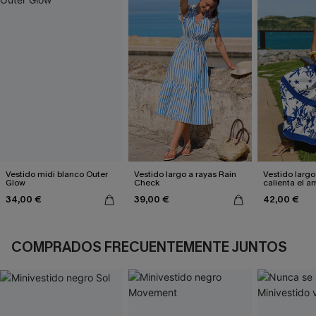
Vestido midi blanco Outer
Vestido largo a rayas Rain
Vestido largo
Glow
Check
calienta el a
34,00 €
39,00 €
42,00 €
COMPRADOS FRECUENTEMENTE JUNTOS