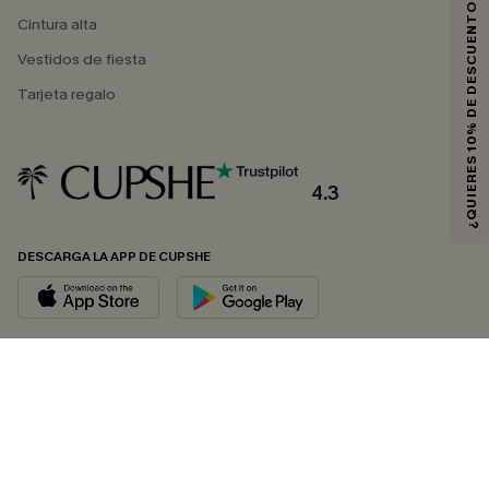
¿QUIERES 10% DE DESCUENTO?
Cintura alta
Vestidos de fiesta
Tarjeta regalo
4.3
DESCARGA LA APP DE CUPSHE
SÍGUENOS EN