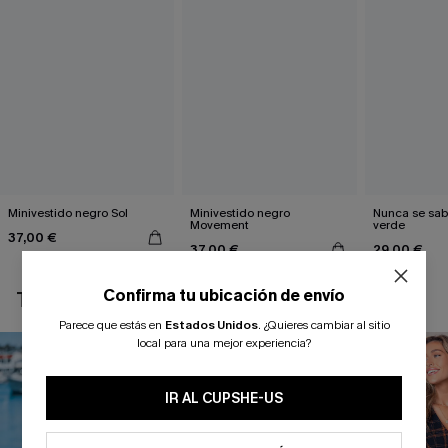
Minivestido negro Sol
Minivestido negro
Nunca se sab
Movement
verde
37,00 €
37,00 €
29,00 €
Confirma tu ubicación de envío
TAMBIÉN TE PUEDE GUSTAR
Parece que estás en
Estados Unidos
.
¿Quieres cambiar al sitio
local para una mejor experiencia?
IR AL CUPSHE-US