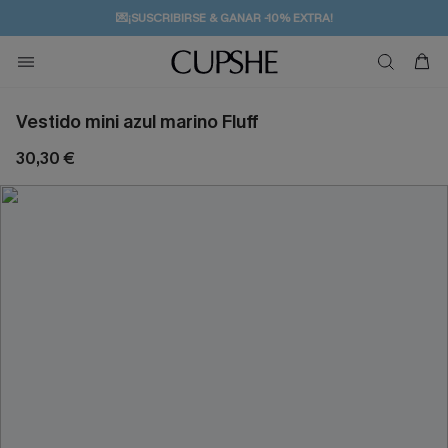
💌¡SUSCRIBIRSE & GANAR -10% EXTRA!
🚚ENVÍO GRATUITO A PARTIR DE 49 € >>
Vestido mini azul marino Fluff
30,30 €