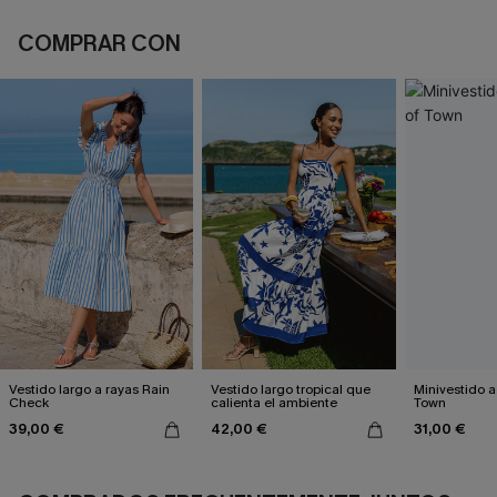
COMPRAR CON
Vestido largo a rayas Rain
Vestido largo tropical que
Minivestido a
Check
calienta el ambiente
Town
39,00 €
42,00 €
31,00 €