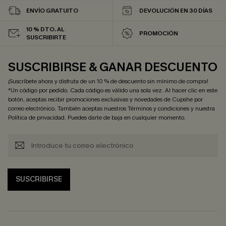
ENVÍO GRATUITO
DEVOLUCIÓN EN 30 DÍAS
10 % DTO. AL
PROMOCIÓN
SUSCRIBIRTE
SUSCRIBIRSE & GANAR DESCUENTO
¡Suscríbete ahora y disfruta de un 10 % de descuento sin mínimo de compra!
*Un código por pedido. Cada código es válido una sola vez. Al hacer clic en este
botón, aceptas recibir promociones exclusivas y novedades de Cupshe por
correo electrónico. También aceptas nuestros
Términos y condiciones
y nuestra
Política de privacidad
. Puedes darte de baja en cualquier momento.
SUSCRIBIRSE