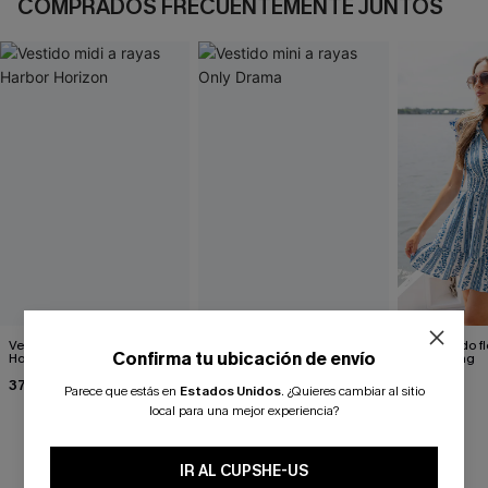
COMPRADOS FRECUENTEMENTE JUNTOS
Vestido midi a rayas Harbor
Vestido mini a rayas Only
Minivestido f
Confirma tu ubicación de envío
Horizon
Drama
More Thing
37,00 €
25,50 €
43,00 €
31,90 €
Parece que estás en
Estados Unidos
.
¿Quieres cambiar al sitio
local para una mejor experiencia?
RESEÑAS DE CLIENTES
IR AL CUPSHE-US