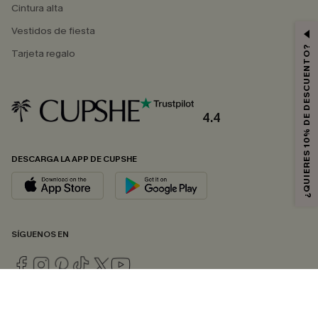
Cintura alta
Vestidos de fiesta
¿QUIERES 10% DE DESCUENTO?
Tarjeta regalo
4.4
DESCARGA LA APP DE CUPSHE
SÍGUENOS EN