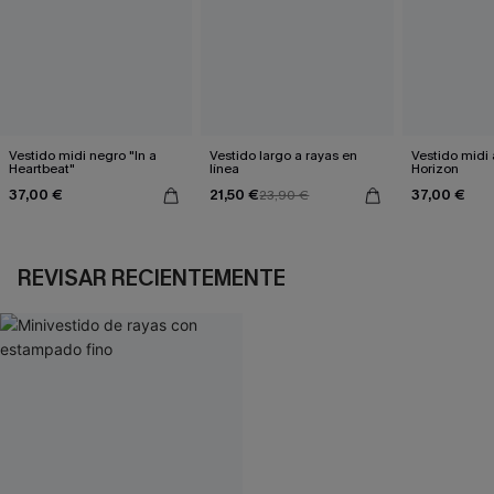
Vestido midi negro "In a
Vestido largo a rayas en
Vestido midi 
Heartbeat"
línea
Horizon
37,00 €
21,50 €
37,00 €
23,90 €
REVISAR RECIENTEMENTE