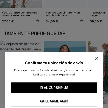
Vestido largo con abertura
Vestido con cinturón y un
Impresionante
lateral verde bosque
solo hombro con
negro
estampado de hojas
27,00 €
34,00 €
39,00 €
TAMBIÉN TE PUEDE GUSTAR
Confirma tu ubicación de envío
Parece que estás en
Estados Unidos
.
¿Quieres cambiar al sitio
local para una mejor experiencia?
IR AL CUPSHE-US
QUEDARME AQUÍ