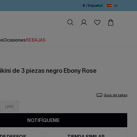
€ / Español
os
Ocasiones
REBAJAS
ikini de 3 piezas negro Ebony Rose
Guía de tallas
L(42)
NOTIFÍQUEME
 DE DESEOS
TIENDA SIMILAR