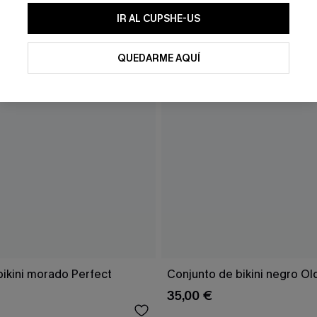
IR AL CUPSHE-US
QUEDARME AQUÍ
bikini morado Perfect
Conjunto de bikini negro Ol
35,00 €