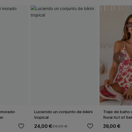
i morado
Luciendo un conjunto de bikini
Traje de baño 
er
tropical
floral Act of S
24,00 €
39,00 €
34,00 €