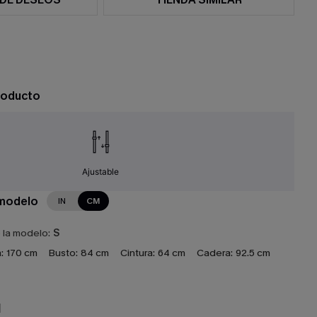
roducto
Ajustable
 modelo
IN
CM
e la modelo:
S
:
170 cm
Busto:
84 cm
Cintura:
64 cm
Cadera:
92.5 cm
N