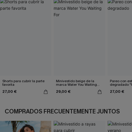
Shorts para cubrir la parte
Minivestido beige de la
Pareo con e
favorita
marca Water You Waiting
degradado "P
For
27,00 €
29,00 €
27,00 €
COMPRADOS FRECUENTEMENTE JUNTOS