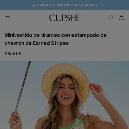
👒PROMOCIÓN DE VERANO:
-10% EN 2 VESTIDOS
>>
🚚ENVÍO GRATUITO A PARTIR DE 49 € >>
💌¡SUSCRIBIRSE & GANAR -10% EXTRA!
Minivestido de tirantes con estampado de
chevrón de Earned Stripes
29,50 €