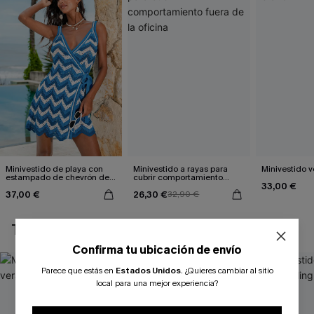
Minivestido de playa con
Minivestido a rayas para
Minivestido 
estampado de chevrón de
cubrir comportamiento
33,00 €
la colección Afternoon Light
fuera de la oficina
37,00 €
26,30 €
32,90 €
TAMBIÉN TE PUEDE GUSTAR
Confirma tu ubicación de envío
Parece que estás en
Estados Unidos
.
¿Quieres cambiar al sitio
local para una mejor experiencia?