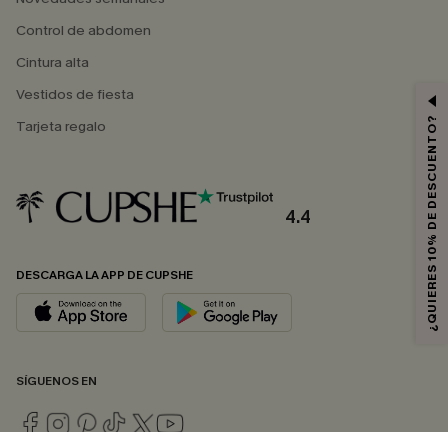
Control de abdomen
Cintura alta
Vestidos de fiesta
¿QUIERES 10% DE DESCUENTO?
Tarjeta regalo
4.4
DESCARGA LA APP DE CUPSHE
SÍGUENOS EN