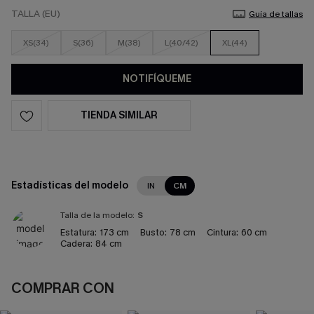
TALLA (EU)
Guía de tallas
XS(34)
S(36)
M(38)
L(40/42)
XL(44)
NOTIFÍQUEME
TIENDA SIMILAR
Estadísticas del modelo
IN
CM
Talla de la modelo:
S
Estatura:
173 cm
Busto:
78 cm
Cintura:
60 cm
Cadera:
84 cm
COMPRAR CON