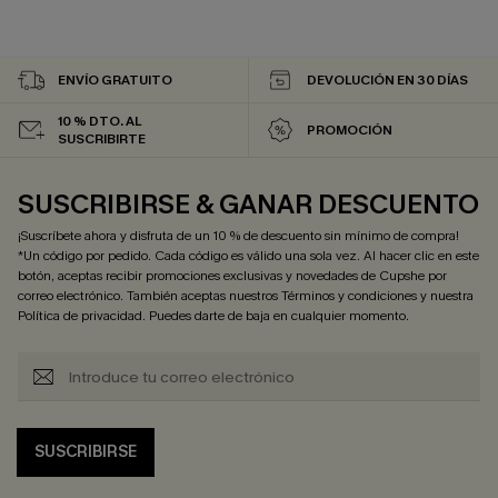
ENVÍO GRATUITO
DEVOLUCIÓN EN 30 DÍAS
10 % DTO. AL
PROMOCIÓN
SUSCRIBIRTE
SUSCRIBIRSE & GANAR DESCUENTO
¡Suscríbete ahora y disfruta de un 10 % de descuento sin mínimo de compra!
*Un código por pedido. Cada código es válido una sola vez. Al hacer clic en este
botón, aceptas recibir promociones exclusivas y novedades de Cupshe por
correo electrónico. También aceptas nuestros
Términos y condiciones
y nuestra
Política de privacidad
. Puedes darte de baja en cualquier momento.
SUSCRIBIRSE