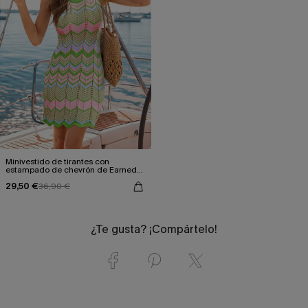
Minivestido de tirantes con
estampado de chevrón de Earned
Stripes
29,50 €
36,90 €
¿Te gusta? ¡Compártelo!