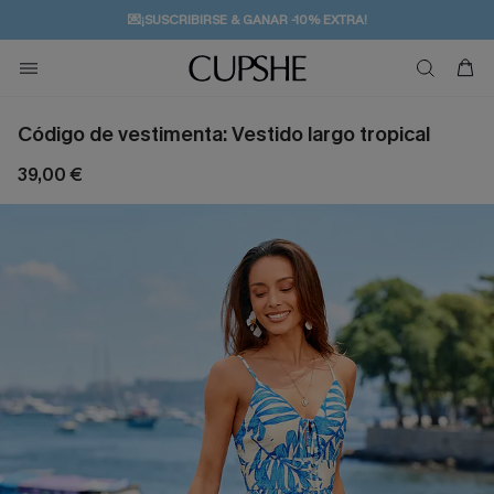
💌¡SUSCRIBIRSE & GANAR -10% EXTRA!
🚚ENVÍO GRATUITO A PARTIR DE 49 € >>
Código de vestimenta: Vestido largo tropical
39,00 €