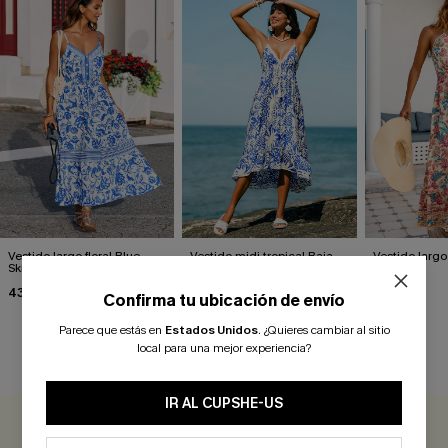
Vestido largo floral Blue
Vestido midi tropical Baja
Vestido largo
Skies Only
Bound
Days"
43,00 €
37,00 €
37,00 €
Confirma tu ubicación de envío
Parece que estás en
Estados Unidos
.
¿Quieres cambiar al sitio
local para una mejor experiencia?
RESEÑAS DE CLIENTES
IR AL CUPSHE-US
0.0