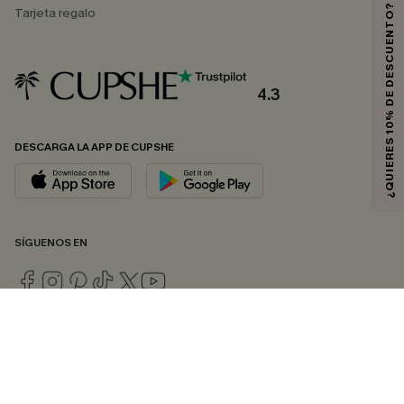
¿QUIERES 10% DE DESCUENTO?
Tarjeta regalo
4.3
DESCARGA LA APP DE CUPSHE
SÍGUENOS EN
© 2026 CUPSHE ESPAÑA
Consulte nuestras
Condiciones Generales
,
Política de Privacidad
y