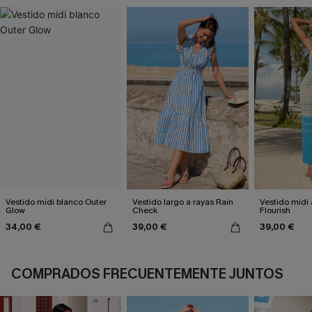
Vestido midi blanco Outer
Vestido largo a rayas Rain
Vestido midi 
Glow
Check
Flourish
34,00 €
39,00 €
39,00 €
COMPRADOS FRECUENTEMENTE JUNTOS