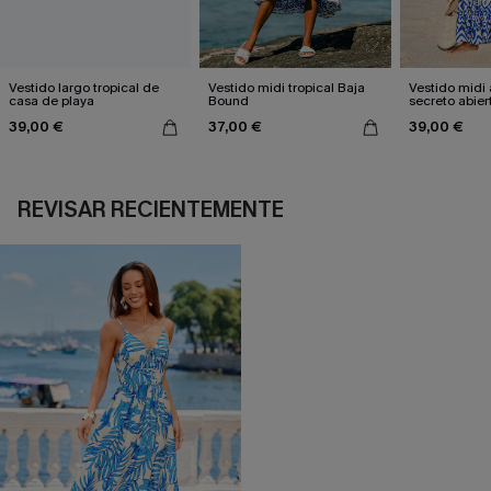
Vestido largo tropical de
Vestido midi tropical Baja
Vestido midi 
casa de playa
Bound
secreto abier
39,00 €
37,00 €
39,00 €
REVISAR RECIENTEMENTE