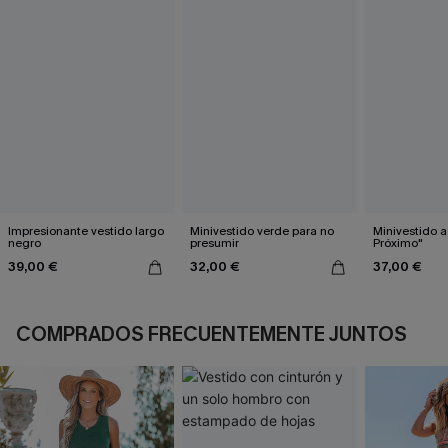
Impresionante vestido largo
Minivestido verde para no
Minivestido 
negro
presumir
Próximo"
39,00 €
32,00 €
37,00 €
COMPRADOS FRECUENTEMENTE JUNTOS