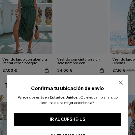
Vestido largo con abertura
Vestido con cinturón y un
Vestido largo 
lateral verde bosque
solo hombro con
Blooms
estampado de hojas
27,00 €
34,00 €
27,10 €
33,9
TAMBIÉN TE PUEDE GUSTAR
Confirma tu ubicación de envío
Parece que estás en
Estados Unidos
.
¿Quieres cambiar al sitio
local para una mejor experiencia?
IR AL CUPSHE-US