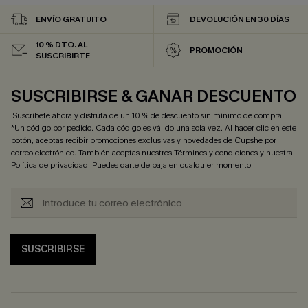
ENVÍO GRATUITO
DEVOLUCIÓN EN 30 DÍAS
10 % DTO. AL
PROMOCIÓN
SUSCRIBIRTE
SUSCRIBIRSE & GANAR DESCUENTO
¡Suscríbete ahora y disfruta de un 10 % de descuento sin mínimo de compra!
*Un código por pedido. Cada código es válido una sola vez. Al hacer clic en este
botón, aceptas recibir promociones exclusivas y novedades de Cupshe por
correo electrónico. También aceptas nuestros
Términos y condiciones
y nuestra
Política de privacidad
. Puedes darte de baja en cualquier momento.
SUSCRIBIRSE