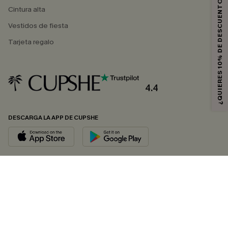
¿QUIERES 10% DE DESCUENTO?
Cintura alta
Vestidos de fiesta
Tarjeta regalo
4.4
DESCARGA LA APP DE CUPSHE
SÍGUENOS EN