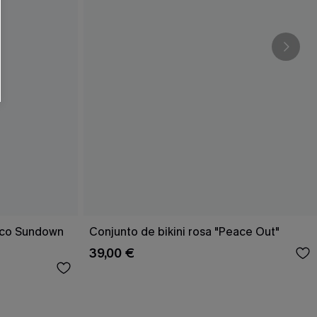
RSE
r este formulario, usted acepta nuestros
acidad
, y además acepta recibir correos
ticos de Cupshe en cualquier momento del
r ninguna compra. Podemos utilizar la
ductos y ofertas adaptados a su perfil.
rico Sundown
Conjunto de bikini rosa "Peace Out"
39,00 €