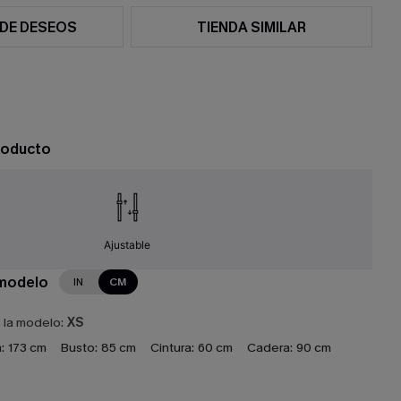
 DE DESEOS
TIENDA SIMILAR
roducto
Ajustable
 modelo
IN
CM
e la modelo:
XS
:
173 cm
Busto:
85 cm
Cintura:
60 cm
Cadera:
90 cm