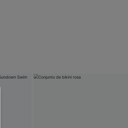
 CUPSHE?
ompra mínima