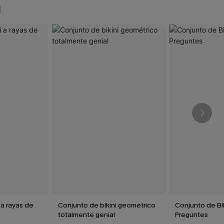
N
 a rayas de
Conjunto de bikini geométrico
Conjunto de Bik
totalmente genial
Preguntes