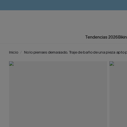
Tendencias 2026
Bikin
Inicio
No lo pienses demasiado. Traje de baño de una pieza apto p