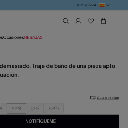
€ / Español
os
Ocasiones
REBAJAS
 demasiado. Traje de baño de una pieza apto
ruación.
Guía de tallas
8)
M(40)
L(42)
XL(44)
NOTIFÍQUEME