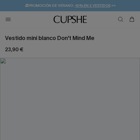
👒PROMOCIÓN DE VERANO:
-10% EN 2 VESTIDOS
>>
🚚ENVÍO GRATUITO A PARTIR DE 49 € >>
💌¡SUSCRIBIRSE & GANAR -10% EXTRA!
Vestido mini blanco Don't Mind Me
23,90 €