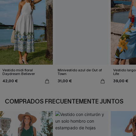
Vestido midi floral
Minivestido azul de Out of
Vestido largo
Daydream Believer
Town
Life
42,00 €
31,00 €
39,00 €
COMPRADOS FRECUENTEMENTE JUNTOS