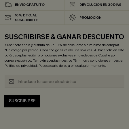
ENVÍO GRATUITO
DEVOLUCIÓN EN 30 DÍAS
10 % DTO. AL
PROMOCIÓN
SUSCRIBIRTE
SUSCRIBIRSE & GANAR DESCUENTO
¡Suscríbete ahora y disfruta de un 10 % de descuento sin mínimo de compra!
*Un código por pedido. Cada código es válido una sola vez. Al hacer clic en este
botón, aceptas recibir promociones exclusivas y novedades de Cupshe por
correo electrónico. También aceptas nuestros
Términos y condiciones
y nuestra
Política de privacidad
. Puedes darte de baja en cualquier momento.
SUSCRIBIRSE