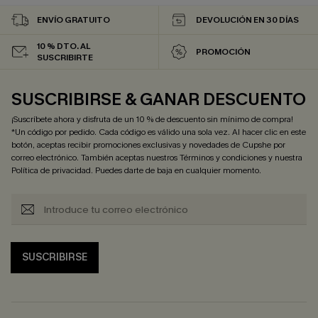
ENVÍO GRATUITO
DEVOLUCIÓN EN 30 DÍAS
10 % DTO. AL
PROMOCIÓN
SUSCRIBIRTE
SUSCRIBIRSE & GANAR DESCUENTO
¡Suscríbete ahora y disfruta de un 10 % de descuento sin mínimo de compra!
*Un código por pedido. Cada código es válido una sola vez. Al hacer clic en este
botón, aceptas recibir promociones exclusivas y novedades de Cupshe por
correo electrónico. También aceptas nuestros
Términos y condiciones
y nuestra
Política de privacidad
. Puedes darte de baja en cualquier momento.
SUSCRIBIRSE