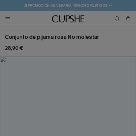
👒PROMOCIÓN DE VERANO:
-10% EN 2 VESTIDOS
>>
🚚ENVÍO GRATUITO A PARTIR DE 49 € >>
💌¡SUSCRIBIRSE & GANAR -10% EXTRA!
Conjunto de pijama rosa No molestar
28,90 €