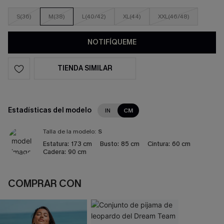
S(36)
M(38)
L(40/42)
XL(44)
XXL(46/48)
NOTIFÍQUEME
TIENDA SIMILAR
Estadísticas del modelo
IN
CM
Talla de la modelo:
S
Estatura:
173 cm
Busto:
85 cm
Cintura:
60 cm
Cadera:
90 cm
COMPRAR CON