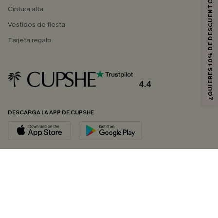
¿QUIERES 10% DE DESCUENTO?
Cintura alta
Vestidos de fiesta
Tarjeta regalo
4.4
DESCARGA LA APP DE CUPSHE
SÍGUENOS EN