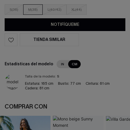
S(36)
M(38)
L(40/42)
XL(44)
NOTIFÍQUEME
TIENDA SIMILAR
Estadísticas del modelo
IN
CM
Talla de la modelo:
S
Estatura:
165 cm
Busto:
77 cm
Cintura:
61 cm
Cadera:
81 cm
COMPRAR CON