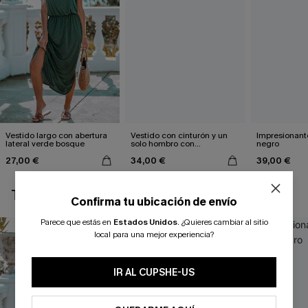
Vestido largo con abertura
Vestido con cinturón y un
Impresionante
lateral verde bosque
solo hombro con
negro
estampado de hojas
27,00 €
34,00 €
39,00 €
TAMBIÉN TE PUEDE GUSTAR
Confirma tu ubicación de envío
Parece que estás en
Estados Unidos
.
¿Quieres cambiar al sitio
local para una mejor experiencia?
IR AL CUPSHE-US