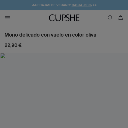
👒PROMOCIÓN DE VERANO:
-10% EN 2 VESTIDOS
>>
🚚ENVÍO GRATUITO A PARTIR DE 49 € >>
💌¡SUSCRIBIRSE & GANAR -10% EXTRA!
Mono delicado con vuelo en color oliva
22,90 €