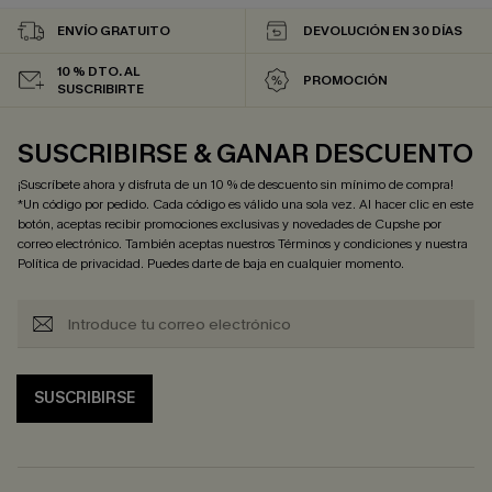
ENVÍO GRATUITO
DEVOLUCIÓN EN 30 DÍAS
10 % DTO. AL
PROMOCIÓN
SUSCRIBIRTE
SUSCRIBIRSE & GANAR DESCUENTO
¡Suscríbete ahora y disfruta de un 10 % de descuento sin mínimo de compra!
*Un código por pedido. Cada código es válido una sola vez. Al hacer clic en este
botón, aceptas recibir promociones exclusivas y novedades de Cupshe por
correo electrónico. También aceptas nuestros
Términos y condiciones
y nuestra
Política de privacidad
. Puedes darte de baja en cualquier momento.
SUSCRIBIRSE