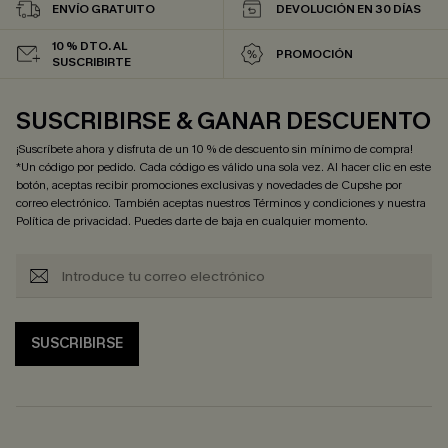
ENVÍO GRATUITO
DEVOLUCIÓN EN 30 DÍAS
10 % DTO. AL
PROMOCIÓN
SUSCRIBIRTE
SUSCRIBIRSE & GANAR DESCUENTO
¡Suscríbete ahora y disfruta de un 10 % de descuento sin mínimo de compra!
*Un código por pedido. Cada código es válido una sola vez. Al hacer clic en este
botón, aceptas recibir promociones exclusivas y novedades de Cupshe por
correo electrónico. También aceptas nuestros
Términos y condiciones
y nuestra
Política de privacidad
. Puedes darte de baja en cualquier momento.
SUSCRIBIRSE