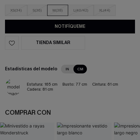
XS(34)
S(36)
M(38)
L(40/42)
XL(44)
NOTIFÍQUEME
TIENDA SIMILAR
Estadísticas del modelo
IN
CM
Estatura:
165 cm
Busto:
77 cm
Cintura:
61 cm
Cadera:
81 cm
COMPRAR CON