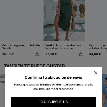
Vestido largo negro de Little
Vestido largo con abertura
Vestido con c
Details
lateral verde bosque
solo hombro 
estampado d
36,00 €
27,00 €
34,00 €
TAMBIÉN TE PUEDE GUSTAR
Confirma tu ubicación de envío
Parece que estás en
Estados Unidos
.
¿Quieres cambiar al sitio
local para una mejor experiencia?
IR AL CUPSHE-US