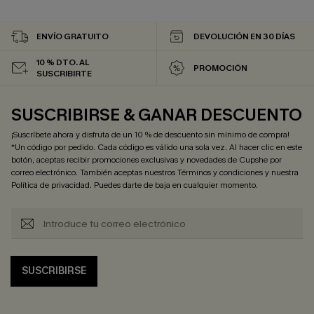
ENVÍO GRATUITO
DEVOLUCIÓN EN 30 DÍAS
10 % DTO. AL
PROMOCIÓN
SUSCRIBIRTE
SUSCRIBIRSE & GANAR DESCUENTO
¡Suscríbete ahora y disfruta de un 10 % de descuento sin mínimo de compra!
*Un código por pedido. Cada código es válido una sola vez. Al hacer clic en este
botón, aceptas recibir promociones exclusivas y novedades de Cupshe por
correo electrónico. También aceptas nuestros
Términos y condiciones
y nuestra
Política de privacidad
. Puedes darte de baja en cualquier momento.
SUSCRIBIRSE