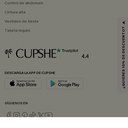
Control de abdomen
Cintura alta
Vestidos de fiesta
¿QUIERES 10% DE DESCUENTO?
Tarjeta regalo
4.4
DESCARGA LA APP DE CUPSHE
SÍGUENOS EN