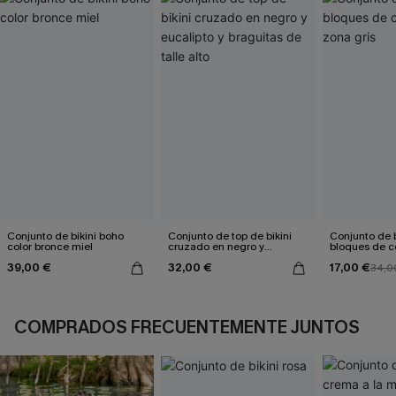
Conjunto de bikini boho
Conjunto de top de bikini
Conjunto de b
color bronce miel
cruzado en negro y
bloques de co
eucalipto y braguitas de
gris
39,00 €
32,00 €
17,00 €
talle alto
34,0
COMPRADOS FRECUENTEMENTE JUNTOS