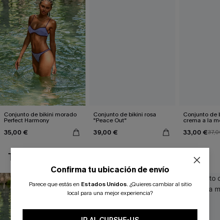
Conjunto de bikini morado
Conjunto de bikini rosa
Conjunto de b
Perfect Harmony
"Peace Out"
crema a la 
35,00 €
39,00 €
33,00 €
37,0
TAMBIÉN TE PUEDE GUSTAR
Confirma tu ubicación de envío
Parece que estás en
Estados Unidos
.
¿Quieres cambiar al sitio
local para una mejor experiencia?