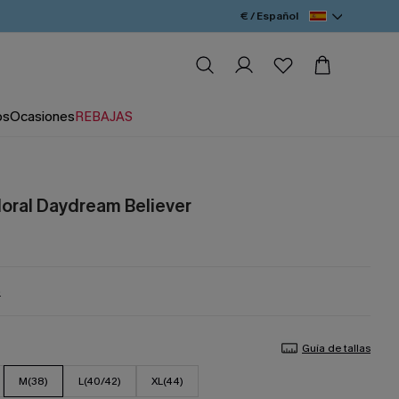
€ / Español
os
Ocasiones
REBAJAS
loral Daydream Believer
%
Guía de tallas
M(38)
L(40/42)
XL(44)