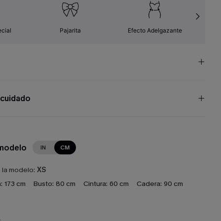
cial
Pajarita
Efecto Adelgazante
Fá
 cuidado
 modelo
IN
CM
e la modelo:
XS
:
173 cm
Busto:
80 cm
Cintura:
60 cm
Cadera:
90 cm