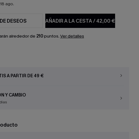
18 ago.
 DE DESEOS
AÑADIR A LA CESTA
/
42,00 €
arán alrededor de
210
puntos.
Ver detalles
IS A PARTIR DE 49 €
N Y CAMBIO
días
roducto