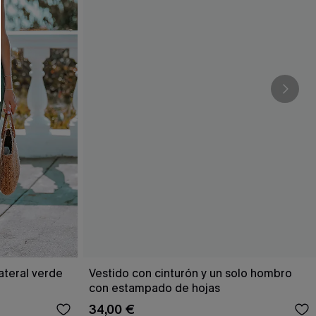
RSE
r este formulario, usted acepta nuestros
acidad
, y además acepta recibir correos
ticos de Cupshe en cualquier momento del
r ninguna compra. Podemos utilizar la
ductos y ofertas adaptados a su perfil.
ateral verde
Vestido con cinturón y un solo hombro
con estampado de hojas
34,00 €