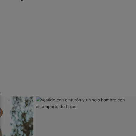
 CUPSHE?
ompra mínima