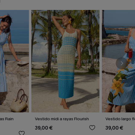
N
yas Rain
Vestido midi a rayas Flourish
Vestido largo f
39,00 €
39,00 €