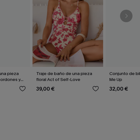
una pieza
Traje de baño de una pieza
Conjunto de bi
cordones y
floral Act of Self-Love
Me Up
39,00 €
32,00 €