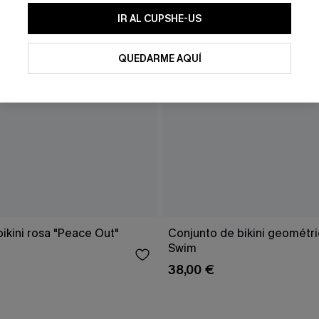
IR AL CUPSHE-US
QUEDARME AQUÍ
ikini rosa "Peace Out"
Conjunto de bikini geomét
Swim
38,00 €