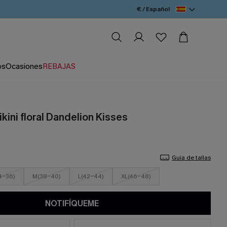
€ / Español
os
Ocasiones
REBAJAS
kini floral Dandelion Kisses
Guía de tallas
4-36)
M(38-40)
L(42-44)
XL(46-48)
NOTIFÍQUEME